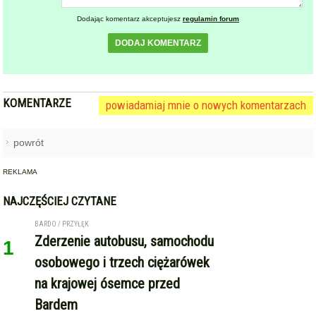
KOMENTARZE
powiadamiaj mnie o nowych komentarzach
powrót
REKLAMA
NAJCZĘŚCIEJ CZYTANE
BARDO / PRZYŁĘK
Zderzenie autobusu, samochodu
1
osobowego i trzech ciężarówek
na krajowej ósemce przed
Bardem
KAMIENIEC ZĄBKOWICKI
OHZ rezygnuje z budowy
2