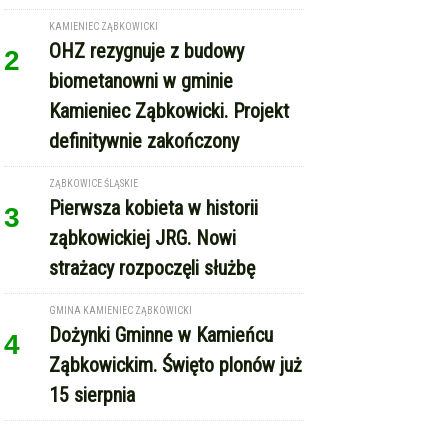
biometanowni w gminie
Kamieniec Ząbkowicki. Projekt
definitywnie zakończony
ZĄBKOWICE ŚLĄSKIE
Pierwsza kobieta w historii
3
ząbkowickiej JRG. Nowi
strażacy rozpoczęli służbę
GMINA KAMIENIEC ZĄBKOWICKI
Dożynki Gminne w Kamieńcu
4
Ząbkowickim. Święto plonów już
15 sierpnia
REKLAMA