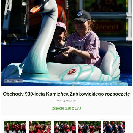
Obchody 930-lecia Kamieńca Ząbkowickiego rozpoczęte
fot.: em24.pl
zdjęcie 130 z 173