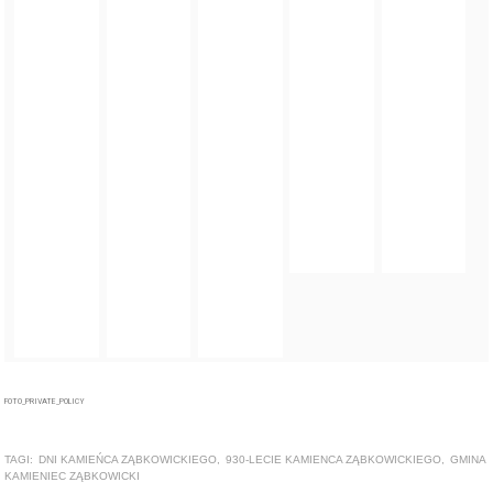
FOTO_PRIVATE_POLICY
TAGI:
DNI KAMIEŃCA ZĄBKOWICKIEGO
,
930-LECIE KAMIENCA ZĄBKOWICKIEGO
,
GMINA
KAMIENIEC ZĄBKOWICKI
ZOBACZ TAKŻE