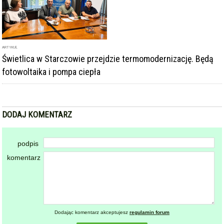
DODAJ KOMENTARZ
podpis
komentarz
Dodając komentarz akceptujesz
regulamin forum
DODAJ KOMENTARZ
KOMENTARZE
powiadamiaj mnie o nowych komentarzach
powrót
REKLAMA