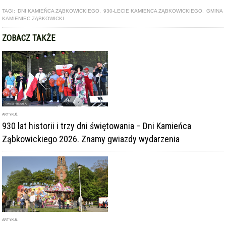
ZOBACZ TAKŻE
ARTYKUŁ
930 lat historii i trzy dni świętowania – Dni Kamieńca
Ząbkowickiego 2026. Znamy gwiazdy wydarzenia
ARTYKUŁ
Majówka połączona z Dniami Kamieńca Ząbkowickiego.
Czeka nas weekend pełen atrakcji!