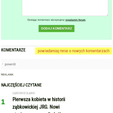
Dodając komentarz akceptujesz
regulamin forum
DODAJ KOMENTARZ
KOMENTARZE
powiadamiaj mnie o nowych komentarzach
powrót
REKLAMA
NAJCZĘŚCIEJ CZYTANE
ZĄBKOWICE ŚLĄSKIE
Pierwsza kobieta w historii
1
ząbkowickiej JRG. Nowi
strażacy rozpoczęli służbę
STARCZÓW [GM. KAMIENIEC ZĄBKOWICKI]