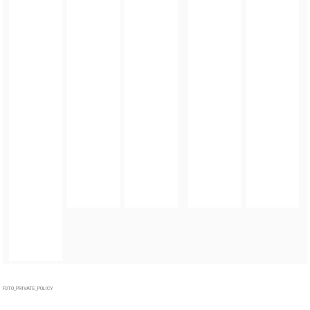
FOTO_PRIVATE_POLICY
TAGI:
DNI KAMIEŃCA ZĄBKOWICKIEGO
,
930-LECIE KAMIENCA ZĄBKOWICKIEGO
,
GMINA
KAMIENIEC ZĄBKOWICKI