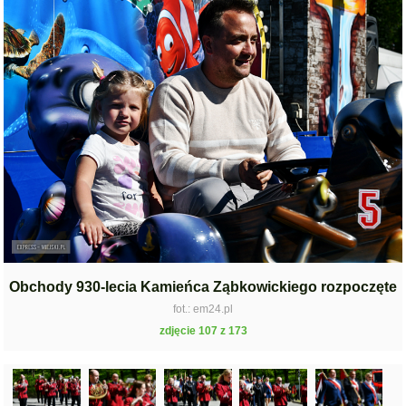
Obchody 930-lecia Kamieńca Ząbkowickiego rozpoczęte
fot.: em24.pl
zdjęcie 107 z 173