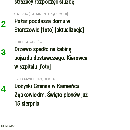
Pożar poddasza domu w
2
Starczowie [foto] [aktualizacja]
OPOLNICA - WOJBÓRZ
Drzewo spadło na kabinę
3
pojazdu dostawczego. Kierowca
w szpitalu [foto]
GMINA KAMIENIEC ZĄBKOWICKI
Dożynki Gminne w Kamieńcu
4
Ząbkowickim. Święto plonów już
15 sierpnia
REKLAMA