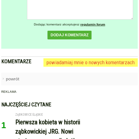
powiadamiaj mnie o nowych komentarzach
powrót
REKLAMA
NAJCZĘŚCIEJ CZYTANE
ZĄBKOWICE ŚLĄSKIE
Pierwsza kobieta w historii
1
ząbkowickiej JRG. Nowi
strażacy rozpoczęli służbę
GMINA KAMIENIEC ZĄBKOWICKI
Dożynki Gminne w Kamieńcu
2
Ząbkowickim. Święto plonów już
15 sierpnia
TARNÓW (GM. ZĄBKOWICE ŚLĄSKIE)