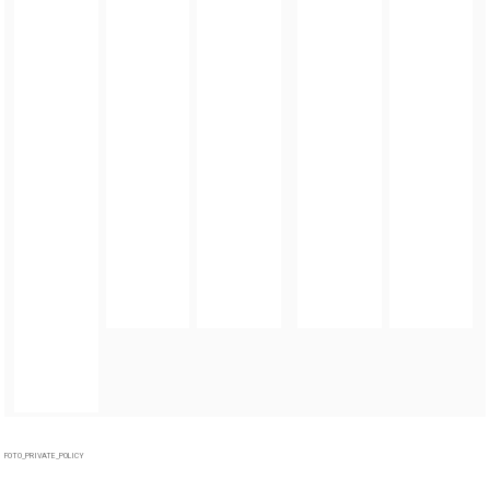
FOTO_PRIVATE_POLICY
TAGI:
DNI KAMIEŃCA ZĄBKOWICKIEGO
,
930-LECIE KAMIENCA ZĄBKOWICKIEGO
,
GMINA
KAMIENIEC ZĄBKOWICKI
ZOBACZ TAKŻE