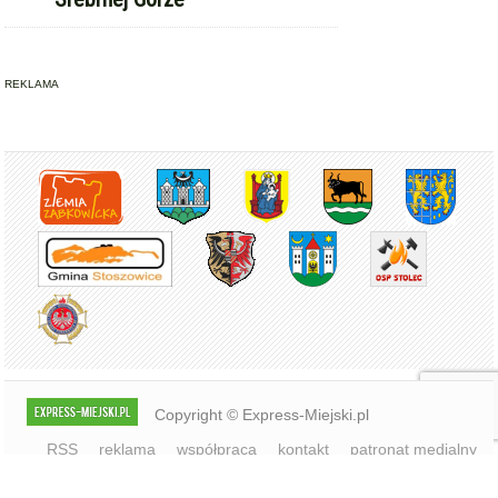
Copyright © Express-Miejski.pl
RSS
reklama
współpraca
kontakt
patronat medialny
regulamin serwisu
polityka cookie