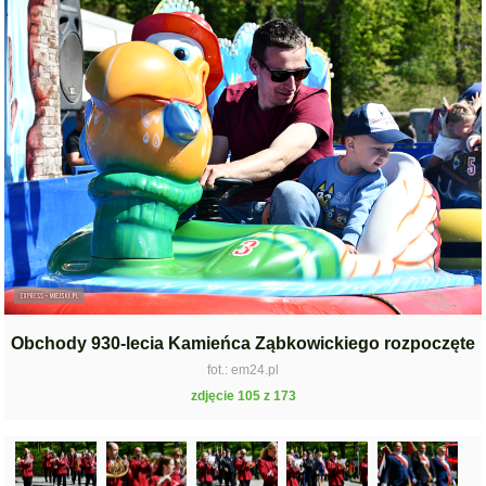
Obchody 930-lecia Kamieńca Ząbkowickiego rozpoczęte
fot.: em24.pl
zdjęcie 105 z 173