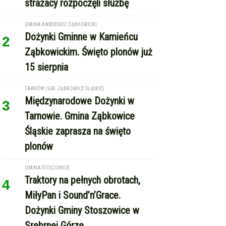
Międzynarodowe Dożynki w
3
Tarnowie. Gmina Ząbkowice
Śląskie zaprasza na święto
plonów
GMINA STOSZOWICE
Traktory na pełnych obrotach,
4
MiłyPan i Sound’n’Grace.
Dożynki Gminy Stoszowice w
Srebrnej Górze
REKLAMA