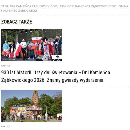
ARTYKUŁ
930 lat historii i trzy dni świętowania – Dni Kamieńca
Ząbkowickiego 2026. Znamy gwiazdy wydarzenia
ARTYKUŁ
Majówka połączona z Dniami Kamieńca Ząbkowickiego.
Czeka nas weekend pełen atrakcji!
ARTYKUŁ