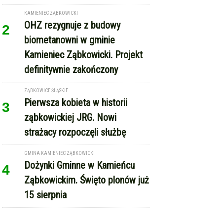
KAMIENIEC ZĄBKOWICKI
OHZ rezygnuje z budowy
2
biometanowni w gminie
Kamieniec Ząbkowicki. Projekt
definitywnie zakończony
ZĄBKOWICE ŚLĄSKIE
Pierwsza kobieta w historii
3
ząbkowickiej JRG. Nowi
strażacy rozpoczęli służbę
GMINA KAMIENIEC ZĄBKOWICKI
Dożynki Gminne w Kamieńcu
4
Ząbkowickim. Święto plonów już
15 sierpnia