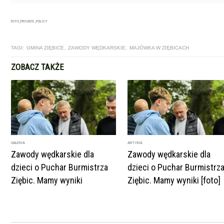
FOTO_PRIVATE_POLICY
TAGI:
GMINA ZIĘBICE
,
ZAWODY WĘDKARSKIE
,
MAJÓWKA W ZIĘBICACH
ZOBACZ TAKŻE
GALERIA
ARTYKUŁ
Zawody wędkarskie dla
Zawody wędkarskie dla
dzieci o Puchar Burmistrza
dzieci o Puchar Burmistrz
Ziębic. Mamy wyniki
Ziębic. Mamy wyniki [foto]