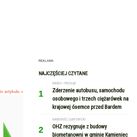
REKLAMA
NAJCZĘŚCIEJ CZYTANE
BARDO / PRZYŁĘK
Zderzenie autobusu, samochodu
o artykułu »
1
osobowego i trzech ciężarówek na
krajowej ósemce przed Bardem
KAMIENIEC ZĄBKOWICKI
OHZ rezygnuje z budowy
2
biometanowni w gminie Kamieniec