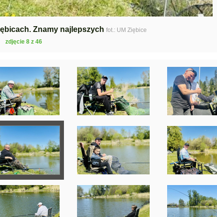
iębicach. Znamy najlepszych
fot.: UM Ziębice
zdjęcie 8 z 46