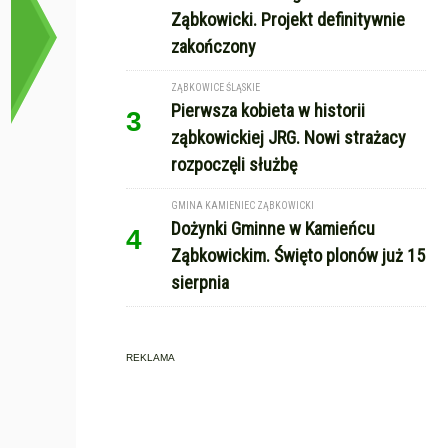
Ząbkowicki. Projekt definitywnie
zakończony
ZĄBKOWICE ŚLĄSKIE
Pierwsza kobieta w historii
3
ząbkowickiej JRG. Nowi strażacy
rozpoczęli służbę
GMINA KAMIENIEC ZĄBKOWICKI
Dożynki Gminne w Kamieńcu
4
Ząbkowickim. Święto plonów już 15
sierpnia
REKLAMA