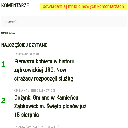
KOMENTARZE
powiadamiaj mnie o nowych komentarzach
powrót
REKLAMA
NAJCZĘŚCIEJ CZYTANE
ZĄBKOWICE ŚLĄSKIE
Pierwsza kobieta w historii
1
ząbkowickiej JRG. Nowi
strażacy rozpoczęli służbę
GMINA KAMIENIEC ZĄBKOWICKI
Dożynki Gminne w Kamieńcu
2
Ząbkowickim. Święto plonów już
15 sierpnia
TARNÓW (GM. ZĄBKOWICE ŚLĄSKIE)