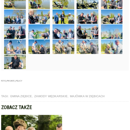
FOTO_PRIVATE_POLICY
TAGI:
GMINA ZIĘBICE
,
ZAWODY WĘDKARSKIE
,
MAJÓWKA W ZIĘBICACH
ZOBACZ TAKŻE