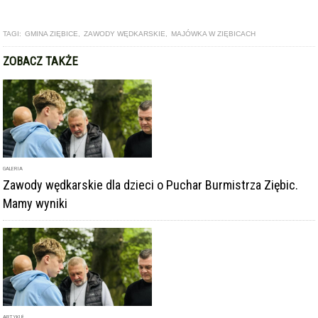
TAGI:
GMINA ZIĘBICE
,
ZAWODY WĘDKARSKIE
,
MAJÓWKA W ZIĘBICACH
ZOBACZ TAKŻE
GALERIA
Zawody wędkarskie dla dzieci o Puchar Burmistrza Ziębic.
Mamy wyniki
ARTYKUŁ