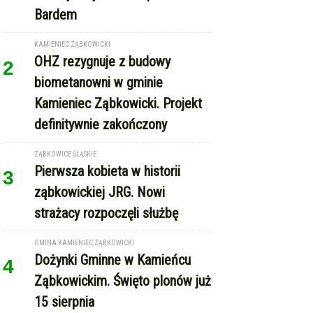
Bardem
KAMIENIEC ZĄBKOWICKI
OHZ rezygnuje z budowy
2
biometanowni w gminie
Kamieniec Ząbkowicki. Projekt
definitywnie zakończony
ZĄBKOWICE ŚLĄSKIE
Pierwsza kobieta w historii
3
ząbkowickiej JRG. Nowi
strażacy rozpoczęli służbę
GMINA KAMIENIEC ZĄBKOWICKI
Dożynki Gminne w Kamieńcu
4
Ząbkowickim. Święto plonów już
15 sierpnia