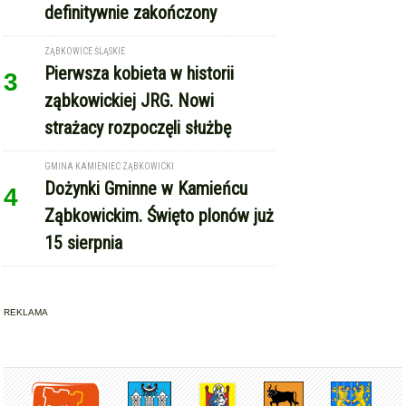
definitywnie zakończony
ZĄBKOWICE ŚLĄSKIE
Pierwsza kobieta w historii
3
ząbkowickiej JRG. Nowi
strażacy rozpoczęli służbę
GMINA KAMIENIEC ZĄBKOWICKI
Dożynki Gminne w Kamieńcu
4
Ząbkowickim. Święto plonów już
15 sierpnia
REKLAMA