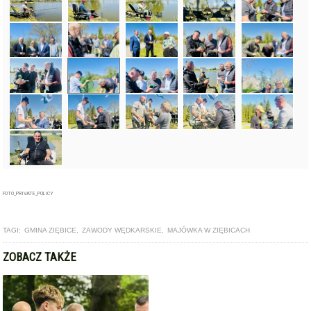
FOTO_PRIVATE_POLICY
TAGI:
GMINA ZIĘBICE
,
ZAWODY WĘDKARSKIE
,
MAJÓWKA W ZIĘBICACH
ZOBACZ TAKŻE