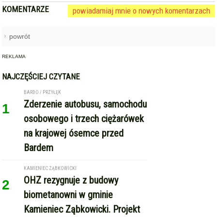
KOMENTARZE
powiadamiaj mnie o nowych komentarzach
powrót
REKLAMA
NAJCZĘŚCIEJ CZYTANE
BARDO / PRZYŁĘK
Zderzenie autobusu, samochodu
1
osobowego i trzech ciężarówek
na krajowej ósemce przed
Bardem
KAMIENIEC ZĄBKOWICKI
OHZ rezygnuje z budowy
2
biometanowni w gminie
Kamieniec Ząbkowicki. Projekt