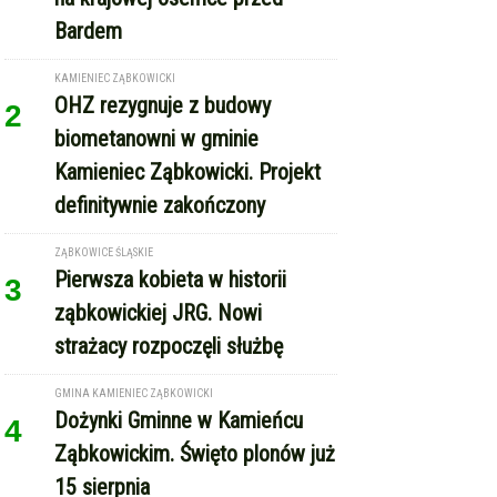
Bardem
KAMIENIEC ZĄBKOWICKI
OHZ rezygnuje z budowy
2
biometanowni w gminie
Kamieniec Ząbkowicki. Projekt
definitywnie zakończony
ZĄBKOWICE ŚLĄSKIE
Pierwsza kobieta w historii
3
ząbkowickiej JRG. Nowi
strażacy rozpoczęli służbę
GMINA KAMIENIEC ZĄBKOWICKI
Dożynki Gminne w Kamieńcu
4
Ząbkowickim. Święto plonów już
15 sierpnia