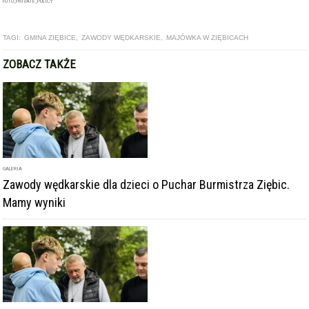
FOTO_PRIVATE_POLICY
TAGI:
GMINA ZIĘBICE
,
ZAWODY WĘDKARSKIE
,
MAJÓWKA W ZIĘBICACH
ZOBACZ TAKŻE
GALERIA
Zawody wędkarskie dla dzieci o Puchar Burmistrza Ziębic.
Mamy wyniki