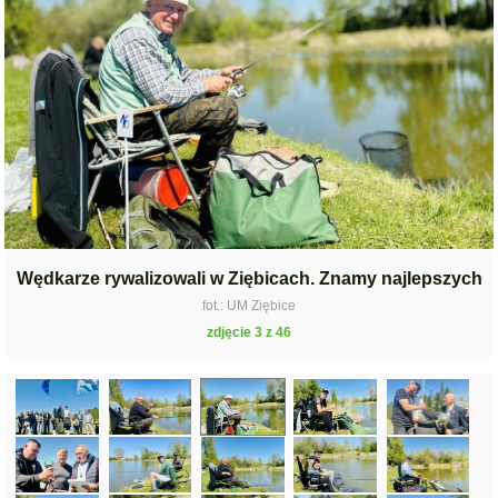
Wędkarze rywalizowali w Ziębicach. Znamy najlepszych
fot.: UM Ziębice
zdjęcie 3 z 46