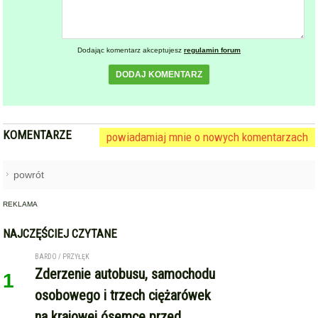
Dodając komentarz akceptujesz
regulamin forum
DODAJ KOMENTARZ
KOMENTARZE
powiadamiaj mnie o nowych komentarzach
powrót
REKLAMA
NAJCZĘŚCIEJ CZYTANE
BARDO / PRZYŁĘK
Zderzenie autobusu, samochodu
1
osobowego i trzech ciężarówek
na krajowej ósemce przed