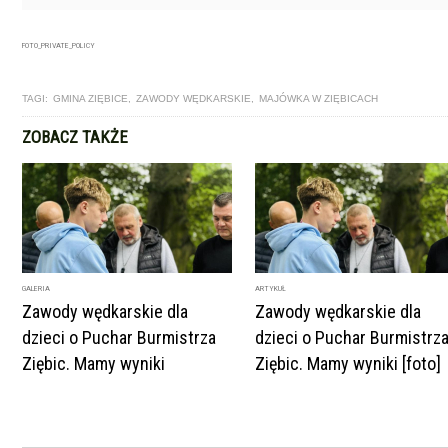
FOTO_PRIVATE_POLICY
TAGI:
GMINA ZIĘBICE
,
ZAWODY WĘDKARSKIE
,
MAJÓWKA W ZIĘBICACH
ZOBACZ TAKŻE
GALERIA
ARTYKUŁ
Zawody wędkarskie dla
Zawody wędkarskie dla
dzieci o Puchar Burmistrza
dzieci o Puchar Burmistrz
Ziębic. Mamy wyniki
Ziębic. Mamy wyniki [foto]