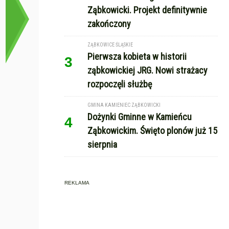
Ząbkowicki. Projekt definitywnie
zakończony
ZĄBKOWICE ŚLĄSKIE
Pierwsza kobieta w historii
3
ząbkowickiej JRG. Nowi strażacy
rozpoczęli służbę
GMINA KAMIENIEC ZĄBKOWICKI
Dożynki Gminne w Kamieńcu
4
Ząbkowickim. Święto plonów już 15
sierpnia
REKLAMA