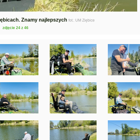
iębicach. Znamy najlepszych
fot.: UM Ziębice
zdjęcie 24 z 46