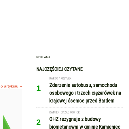
REKLAMA
NAJCZĘŚCIEJ CZYTANE
BARDO / PRZYŁĘK
Zderzenie autobusu, samochodu
o artykułu »
1
osobowego i trzech ciężarówek na
krajowej ósemce przed Bardem
KAMIENIEC ZĄBKOWICKI
OHZ rezygnuje z budowy
2
biometanowni w gminie Kamieniec