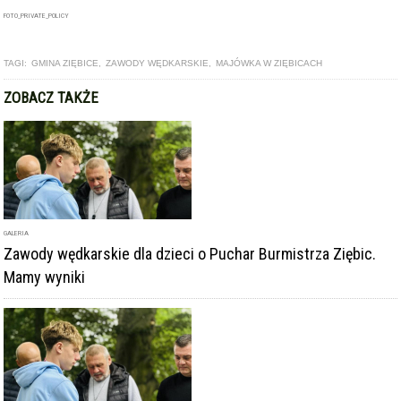
FOTO_PRIVATE_POLICY
TAGI:
GMINA ZIĘBICE
,
ZAWODY WĘDKARSKIE
,
MAJÓWKA W ZIĘBICACH
ZOBACZ TAKŻE
GALERIA
Zawody wędkarskie dla dzieci o Puchar Burmistrza Ziębic.
Mamy wyniki