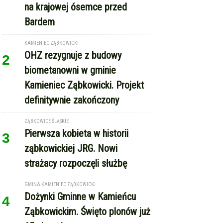
na krajowej ósemce przed
Bardem
KAMIENIEC ZĄBKOWICKI
OHZ rezygnuje z budowy
2
biometanowni w gminie
Kamieniec Ząbkowicki. Projekt
definitywnie zakończony
ZĄBKOWICE ŚLĄSKIE
Pierwsza kobieta w historii
3
ząbkowickiej JRG. Nowi
strażacy rozpoczęli służbę
GMINA KAMIENIEC ZĄBKOWICKI
Dożynki Gminne w Kamieńcu
4
Ząbkowickim. Święto plonów już