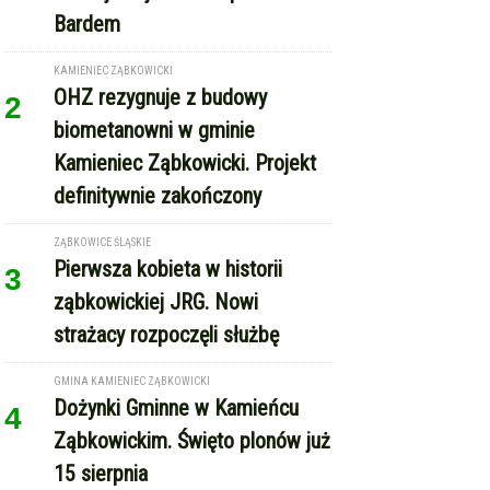
Bardem
KAMIENIEC ZĄBKOWICKI
OHZ rezygnuje z budowy
2
biometanowni w gminie
Kamieniec Ząbkowicki. Projekt
definitywnie zakończony
ZĄBKOWICE ŚLĄSKIE
Pierwsza kobieta w historii
3
ząbkowickiej JRG. Nowi
strażacy rozpoczęli służbę
GMINA KAMIENIEC ZĄBKOWICKI
Dożynki Gminne w Kamieńcu
4
Ząbkowickim. Święto plonów już
15 sierpnia