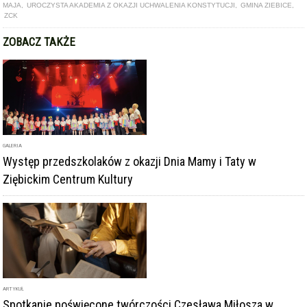
MAJA
,
UROCZYSTA AKADEMIA Z OKAZJI UCHWALENIA KONSTYTUCJI
,
GMINA ZIEBICE
,
ZCK
ZOBACZ TAKŻE
GALERIA
Występ przedszkolaków z okazji Dnia Mamy i Taty w
Ziębickim Centrum Kultury
ARTYKUŁ
Spotkanie poświęcone twórczości Czesława Miłosza w