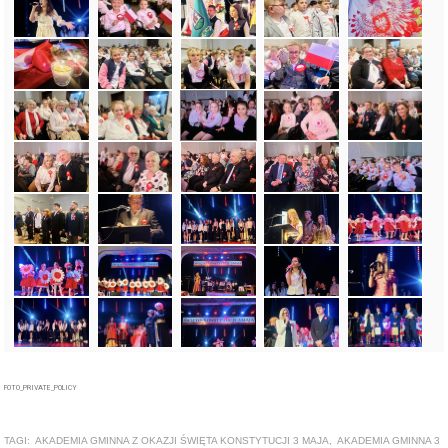
FOTO_PRIVATE_POLICY
TAGI:
AKADEMIA GMINNA Z OKAZJI ŚWIĘTA KONSTYTUCJI 3 MAJA
,
AKADEMIA GMINNA 3