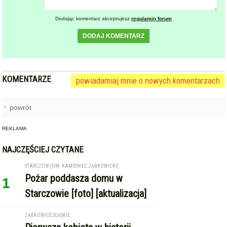
Dodając komentarz akceptujesz
regulamin forum
DODAJ KOMENTARZ
KOMENTARZE
powiadamiaj mnie o nowych komentarzach
powrót
REKLAMA
NAJCZĘŚCIEJ CZYTANE
STARCZÓW [GM. KAMIENIEC ZĄBKOWICKI]
Pożar poddasza domu w
1
Starczowie [foto] [aktualizacja]
ZĄBKOWICE ŚLĄSKIE