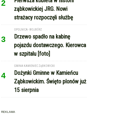
Pierwsza kobieta w historii
2
ząbkowickiej JRG. Nowi
strażacy rozpoczęli służbę
OPOLNICA - WOJBÓRZ
Drzewo spadło na kabinę
3
pojazdu dostawczego. Kierowca
w szpitalu [foto]
GMINA KAMIENIEC ZĄBKOWICKI
Dożynki Gminne w Kamieńcu
4
Ząbkowickim. Święto plonów już
15 sierpnia
REKLAMA