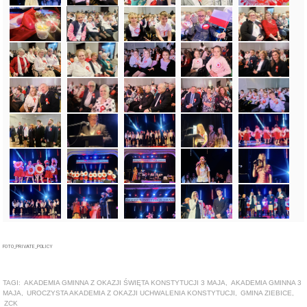
FOTO_PRIVATE_POLICY
TAGI:
AKADEMIA GMINNA Z OKAZJI ŚWIĘTA KONSTYTUCJI 3 MAJA
,
AKADEMIA GMINNA 3
MAJA
,
UROCZYSTA AKADEMIA Z OKAZJI UCHWALENIA KONSTYTUCJI
,
GMINA ZIEBICE
,
ZCK