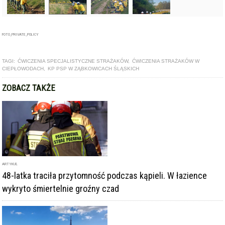
FOTO_PRIVATE_POLICY
TAGI:
ĆWICZENIA SPECJALISTYCZNE STRAŻAKÓW
,
ĆWICZENIA STRAŻAKÓW W
CIEPŁOWODACH
,
KP PSP W ZĄBKOWICACH ŚLĄSKICH
ZOBACZ TAKŻE
ARTYKUŁ
48-latka traciła przytomność podczas kąpieli. W łazience
wykryto śmiertelnie groźny czad