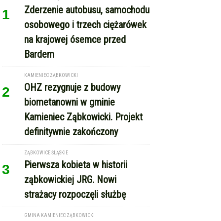
Zderzenie autobusu, samochodu
1
osobowego i trzech ciężarówek
na krajowej ósemce przed
Bardem
KAMIENIEC ZĄBKOWICKI
OHZ rezygnuje z budowy
2
biometanowni w gminie
Kamieniec Ząbkowicki. Projekt
definitywnie zakończony
ZĄBKOWICE ŚLĄSKIE
Pierwsza kobieta w historii
3
ząbkowickiej JRG. Nowi
strażacy rozpoczęli służbę
GMINA KAMIENIEC ZĄBKOWICKI