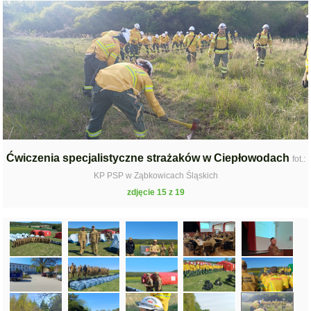
Ćwiczenia specjalistyczne strażaków w Ciepłowodach
fot.:
KP PSP w Ząbkowicach Śląskich
zdjęcie 15 z 19