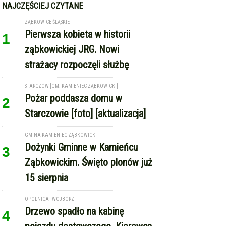
NAJCZĘŚCIEJ CZYTANE
ZĄBKOWICE ŚLĄSKIE
Pierwsza kobieta w historii
1
ząbkowickiej JRG. Nowi
strażacy rozpoczęli służbę
STARCZÓW [GM. KAMIENIEC ZĄBKOWICKI]
Pożar poddasza domu w
2
Starczowie [foto] [aktualizacja]
GMINA KAMIENIEC ZĄBKOWICKI
Dożynki Gminne w Kamieńcu
3
Ząbkowickim. Święto plonów już
15 sierpnia
OPOLNICA - WOJBÓRZ
Drzewo spadło na kabinę
4