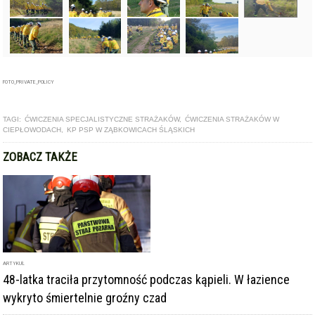
FOTO_PRIVATE_POLICY
TAGI:
ĆWICZENIA SPECJALISTYCZNE STRAŻAKÓW
,
ĆWICZENIA STRAŻAKÓW W
CIEPŁOWODACH
,
KP PSP W ZĄBKOWICACH ŚLĄSKICH
ZOBACZ TAKŻE
ARTYKUŁ
48-latka traciła przytomność podczas kąpieli. W łazience
wykryto śmiertelnie groźny czad