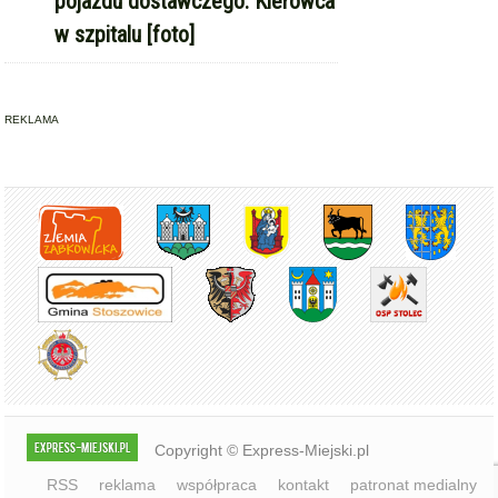
pojazdu dostawczego. Kierowca
w szpitalu [foto]
REKLAMA
Copyright © Express-Miejski.pl
RSS
reklama
współpraca
kontakt
patronat medialny