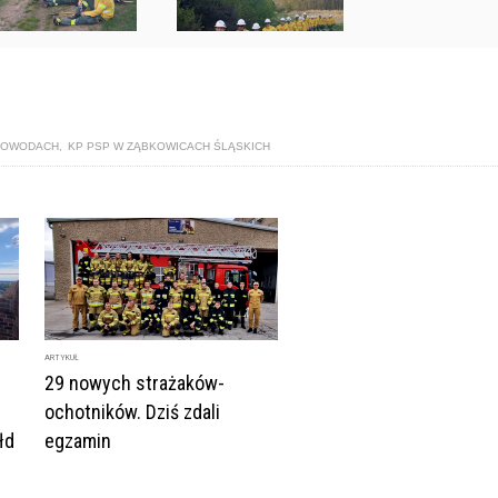
PŁOWODACH
,
KP PSP W ZĄBKOWICACH ŚLĄSKICH
ARTYKUŁ
29 nowych strażaków-
ochotników. Dziś zdali
łd
egzamin