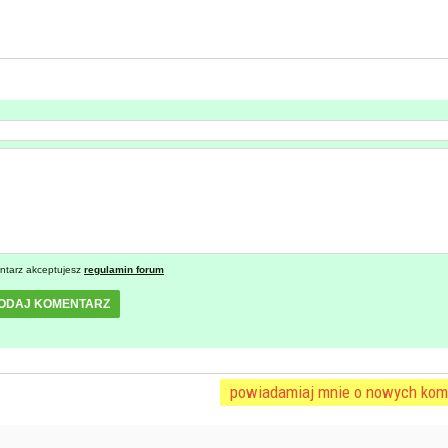
ntarz akceptujesz
regulamin forum
ODAJ KOMENTARZ
powiadamiaj mnie o nowych kom