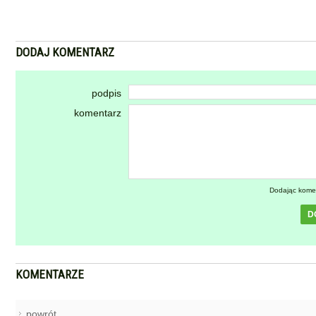
DODAJ KOMENTARZ
podpis
komentarz
Dodając kome
D
KOMENTARZE
powrót