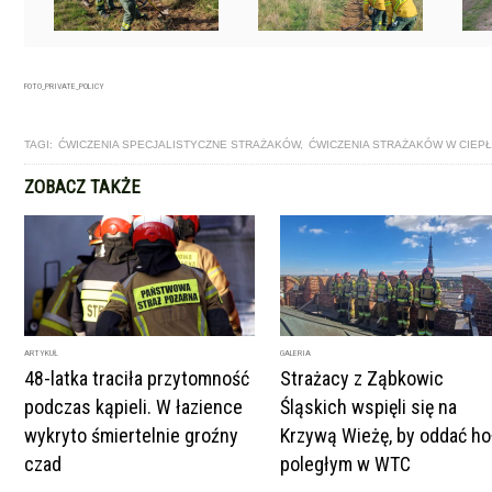
FOTO_PRIVATE_POLICY
TAGI:
ĆWICZENIA SPECJALISTYCZNE STRAŻAKÓW
,
ĆWICZENIA STRAŻAKÓW W CIE
ZOBACZ TAKŻE
ARTYKUŁ
GALERIA
48-latka traciła przytomność
Strażacy z Ząbkowic
podczas kąpieli. W łazience
Śląskich wspięli się na
wykryto śmiertelnie groźny
Krzywą Wieżę, by oddać ho
czad
poległym w WTC