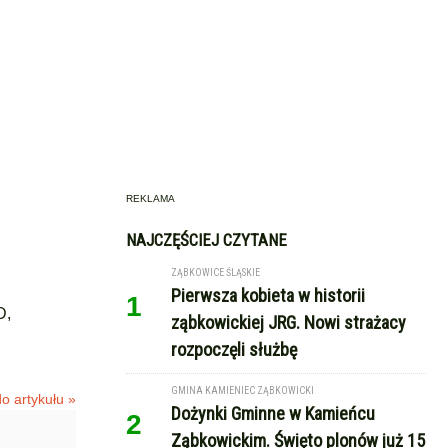
REKLAMA
NAJCZĘŚCIEJ CZYTANE
ZĄBKOWICE ŚLĄSKIE
Pierwsza kobieta w historii
1
D,
ząbkowickiej JRG. Nowi strażacy
rozpoczęli służbę
GMINA KAMIENIEC ZĄBKOWICKI
o artykułu »
Dożynki Gminne w Kamieńcu
2
Ząbkowickim. Święto plonów już 15