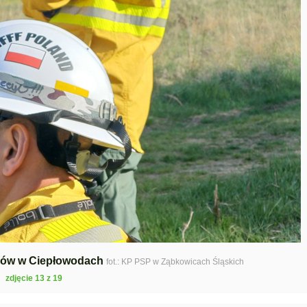
aków w Ciepłowodach
fot.: KP PSP w Ząbkowicach Śląskich
zdjęcie 13 z 19