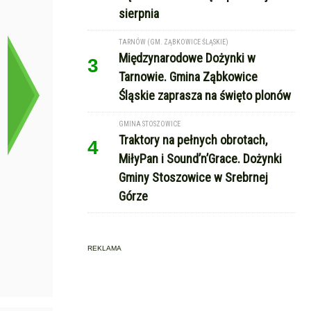
sierpnia
TARNÓW (GM. ZĄBKOWICE ŚLĄSKIE)
Międzynarodowe Dożynki w
3
Tarnowie. Gmina Ząbkowice
Śląskie zaprasza na święto plonów
GMINA STOSZOWICE
Traktory na pełnych obrotach,
4
MiłyPan i Sound’n’Grace. Dożynki
Gminy Stoszowice w Srebrnej
Górze
REKLAMA