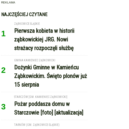
REKLAMA
NAJCZĘŚCIEJ CZYTANE
ZĄBKOWICE ŚLĄSKIE
Pierwsza kobieta w historii
1
ząbkowickiej JRG. Nowi
strażacy rozpoczęli służbę
GMINA KAMIENIEC ZĄBKOWICKI
Dożynki Gminne w Kamieńcu
2
Ząbkowickim. Święto plonów już
15 sierpnia
STARCZÓW [GM. KAMIENIEC ZĄBKOWICKI]
Pożar poddasza domu w
3
Starczowie [foto] [aktualizacja]
TARNÓW (GM. ZĄBKOWICE ŚLĄSKIE)