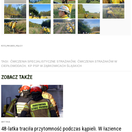
FOTO_PRIVATE_POLICY
TAGI:
ĆWICZENIA SPECJALISTYCZNE STRAŻAKÓW
,
ĆWICZENIA STRAŻAKÓW W
CIEPŁOWODACH
,
KP PSP W ZĄBKOWICACH ŚLĄSKICH
ZOBACZ TAKŻE
ARTYKUŁ
48-latka traciła przytomność podczas kąpieli. W łazience