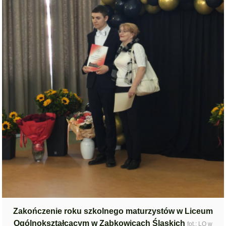
Zakończenie roku szkolnego maturzystów w Liceum
Ogólnokształcącym w Ząbkowicach Śląskich
fot.: LO w