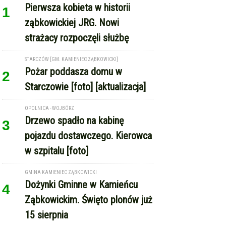
Pierwsza kobieta w historii
1
ząbkowickiej JRG. Nowi
strażacy rozpoczęli służbę
STARCZÓW [GM. KAMIENIEC ZĄBKOWICKI]
Pożar poddasza domu w
2
Starczowie [foto] [aktualizacja]
OPOLNICA - WOJBÓRZ
Drzewo spadło na kabinę
3
pojazdu dostawczego. Kierowca
w szpitalu [foto]
GMINA KAMIENIEC ZĄBKOWICKI
Dożynki Gminne w Kamieńcu
4
Ząbkowickim. Święto plonów już
15 sierpnia