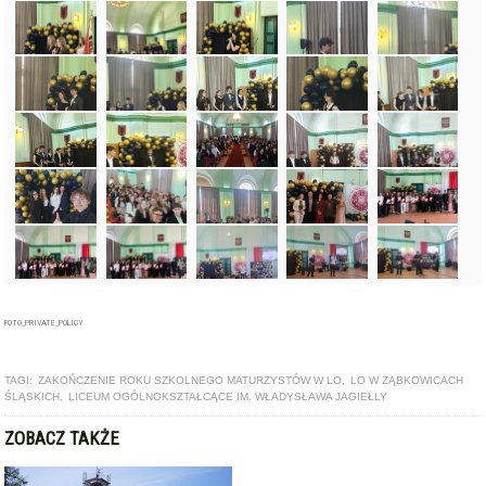
FOTO_PRIVATE_POLICY
TAGI:
ZAKOŃCZENIE ROKU SZKOLNEGO MATURZYSTÓW W LO
,
LO W ZĄBKOWICACH
ŚLĄSKICH
,
LICEUM OGÓLNOKSZTAŁCĄCE IM. WŁADYSŁAWA JAGIEŁLY
ZOBACZ TAKŻE