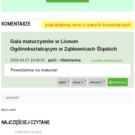
KOMENTARZE
powiadamiaj mnie o nowych komentarzach
Gala maturzystów w Liceum
Ogólnokształcącym w Ząbkowicach Śląskich
2026-04-27 19:48:02
gość: ~Obiektywna
ostatnio dodany post
Powodzenia na maturze!
zgłoś
plusy
1
minusy
0
skomentuj
powrót
REKLAMA
NAJCZĘŚCIEJ CZYTANE
ZĄBKOWICE ŚLĄSKIE