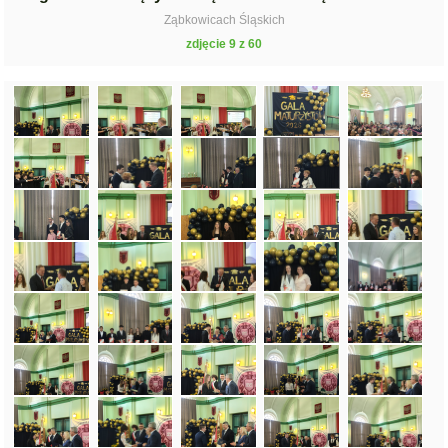
Ząbkowicach Śląskich
zdjęcie 9 z 60