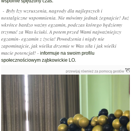
wspólnie spędzony czas.
- Były łzy wzruszenia, nagrody dla najlepszych i
nostalgiczne wspomnienia. Nie mówimy jednak żegnajcie! Już
wkrótce bardzo ważny egzamin, podczas którego będziemy
trzymać za Was kciuki. A potem przed Wami najważniejszy
egzamin- egzamin z życia! Powodzenia i nigdy nie
zapominajcie, jak wielka drzemie w Was siła i jak wielki
macie potencjał! -
informuje na swoim profilu
społecznościowym ząbkowickie LO.
przewijaj również za pomocą gestów