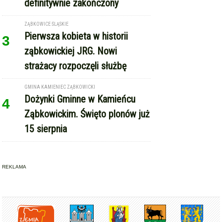
definitywnie zakończony
ZĄBKOWICE ŚLĄSKIE
Pierwsza kobieta w historii
3
ząbkowickiej JRG. Nowi
strażacy rozpoczęli służbę
GMINA KAMIENIEC ZĄBKOWICKI
Dożynki Gminne w Kamieńcu
4
Ząbkowickim. Święto plonów już
15 sierpnia
REKLAMA