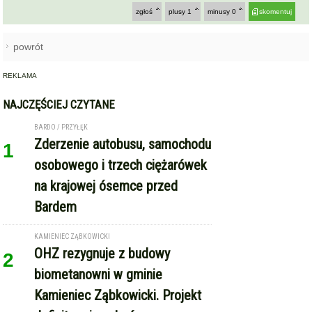
zgłoś
plusy
1
minusy
0
skomentuj
powrót
REKLAMA
NAJCZĘŚCIEJ CZYTANE
BARDO / PRZYŁĘK
Zderzenie autobusu, samochodu
1
osobowego i trzech ciężarówek
na krajowej ósemce przed
Bardem
KAMIENIEC ZĄBKOWICKI
OHZ rezygnuje z budowy
2
biometanowni w gminie
Kamieniec Ząbkowicki. Projekt