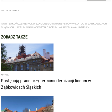
FOTO_PRIVATE_POLICY
TAGI:
ZAKOŃCZENIE ROKU SZKOLNEGO MATURZYSTÓW W LO
,
LO W ZĄBKOWICACH
ŚLĄSKICH
,
LICEUM OGÓLNOKSZTAŁCĄCE IM. WŁADYSŁAWA JAGIEŁLY
ZOBACZ TAKŻE
ARTYKUŁ
Postępują prace przy termomodernizacji liceum w
Ząbkowicach Śląskich