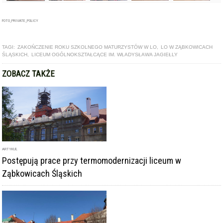
FOTO_PRIVATE_POLICY
TAGI:
ZAKOŃCZENIE ROKU SZKOLNEGO MATURZYSTÓW W LO
,
LO W ZĄBKOWICACH
ŚLĄSKICH
,
LICEUM OGÓLNOKSZTAŁCĄCE IM. WŁADYSŁAWA JAGIEŁLY
ZOBACZ TAKŻE
ARTYKUŁ
Postępują prace przy termomodernizacji liceum w
Ząbkowicach Śląskich