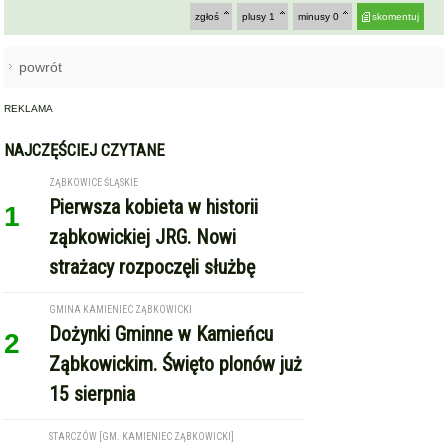
zgłoś
plusy
1
minusy
0
skomentuj
powrót
REKLAMA
NAJCZĘŚCIEJ CZYTANE
ZĄBKOWICE ŚLĄSKIE
Pierwsza kobieta w historii
1
ząbkowickiej JRG. Nowi
strażacy rozpoczęli służbę
GMINA KAMIENIEC ZĄBKOWICKI
Dożynki Gminne w Kamieńcu
2
Ząbkowickim. Święto plonów już
15 sierpnia
STARCZÓW [GM. KAMIENIEC ZĄBKOWICKI]