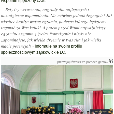
wspólnie spędzony czas.
- Były łzy wzruszenia, nagrody dla najlepszych i
nostalgiczne wspomnienia. Nie mówimy jednak żegnajcie! Już
wkrótce bardzo ważny egzamin, podczas którego będziemy
trzymać za Was kciuki. A potem przed Wami najważniejszy
egzamin- egzamin z życia! Powodzenia i nigdy nie
zapominajcie, jak wielka drzemie w Was siła i jak wielki
macie potencjał! -
informuje na swoim profilu
społecznościowym ząbkowickie LO.
przewijaj również za pomocą gestów