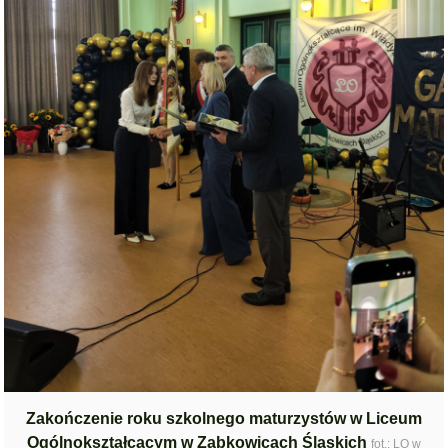
Zakończenie roku szkolnego maturzystów w Liceum
Ogólnokształcącym w Ząbkowicach Śląskich
fot.: LO w