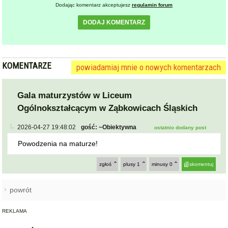
KOMENTARZE
powiadamiaj mnie o nowych komentarzach
Gala maturzystów w Liceum
Ogólnokształcącym w Ząbkowicach Śląskich
2026-04-27 19:48:02
gość: ~Obiektywna
ostatnio dodany post
Powodzenia na maturze!
zgłoś
plusy
1
minusy
0
skomentuj
powrót
REKLAMA
NAJCZĘŚCIEJ CZYTANE
STARCZÓW [GM. KAMIENIEC ZĄBKOWICKI]