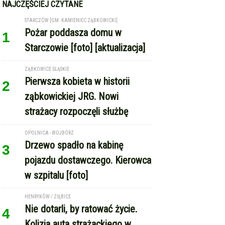
Pożar poddasza domu w
1
Starczowie [foto] [aktualizacja]
ZĄBKOWICE ŚLĄSKIE
Pierwsza kobieta w historii
2
ząbkowickiej JRG. Nowi
strażacy rozpoczęli służbę
OPOLNICA - WOJBÓRZ
Drzewo spadło na kabinę
3
pojazdu dostawczego. Kierowca
w szpitalu [foto]
HENRYKÓW / ZIĘBICE
Nie dotarli, by ratować życie.
4
Kolizja auta strażackiego w
drodze do osoby z