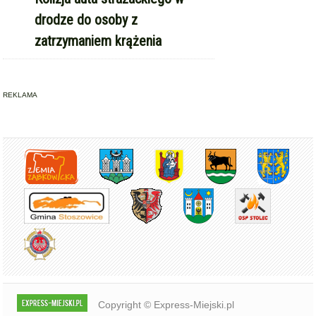
zatrzymaniem krążenia
REKLAMA
Copyright © Express-Miejski.pl
RSS
reklama
współpraca
kontakt
patronat medialny
regulamin serwisu
polityka cookie