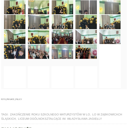
FOTO_PRIVATE_POLICY
TAGI:
ZAKOŃCZENIE ROKU SZKOLNEGO MATURZYSTÓW W LO
,
LO W ZĄBKOWICACH
ŚLĄSKICH
,
LICEUM OGÓLNOKSZTAŁCĄCE IM. WŁADYSŁAWA JAGIEŁLY
ZOBACZ TAKŻE