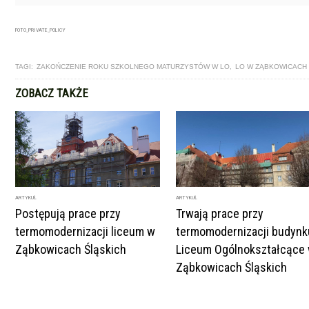
FOTO_PRIVATE_POLICY
TAGI:
ZAKOŃCZENIE ROKU SZKOLNEGO MATURZYSTÓW W LO
,
LO W ZĄBKOWICACH
ZOBACZ TAKŻE
ARTYKUŁ
ARTYKUŁ
Postępują prace przy
Trwają prace przy
termomodernizacji liceum w
termomodernizacji budynk
Ząbkowicach Śląskich
Liceum Ogólnokształcące
Ząbkowicach Śląskich