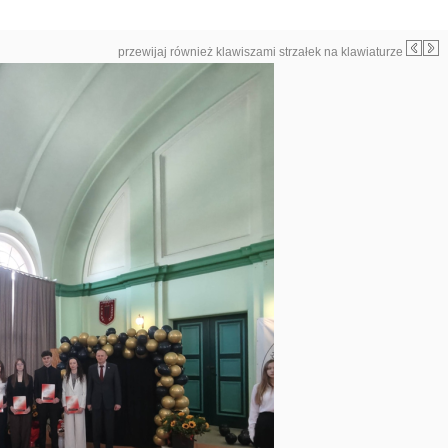
przewijaj również klawiszami strzałek na klawiaturze