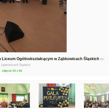
w Liceum Ogólnokształcącym w Ząbkowicach Śląskich
fot.:
 Ząbkowicach Śląskich
zdjęcie 20 z 60