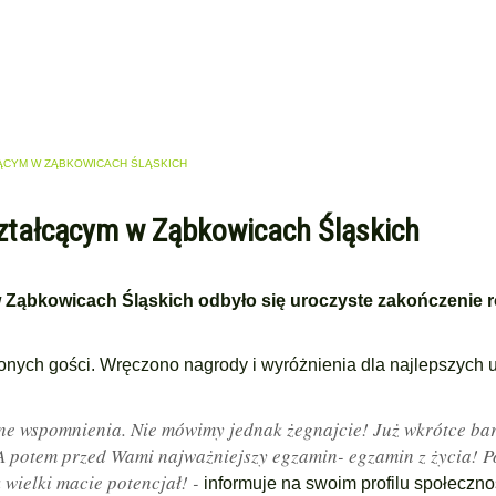
ĄCYM W ZĄBKOWICACH ŚLĄSKICH
ztałcącym w Ząbkowicach Śląskich
 Ząbkowicach Śląskich odbyło się uroczyste zakończenie 
onych gości. Wręczono nagrody i wyróżnienia dla najlepszych 
czne wspomnienia. Nie mówimy jednak żegnajcie! Już wkrótce b
 A potem przed Wami najważniejszy egzamin- egzamin z życia! 
 wielki macie potencjał! -
informuje na swoim profilu społeczn