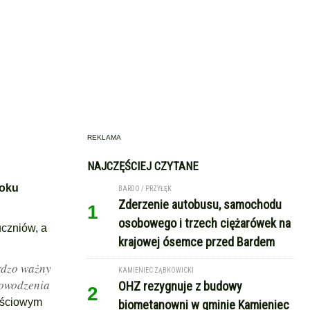
REKLAMA
NAJCZĘŚCIEJ CZYTANE
roku
BARDO / PRZYŁĘK
Zderzenie autobusu, samochodu
1
osobowego i trzech ciężarówek na
uczniów, a
krajowej ósemce przed Bardem
ardzo ważny
KAMIENIEC ZĄBKOWICKI
Powodzenia
OHZ rezygnuje z budowy
2
ościowym
biometanowni w gminie Kamieniec