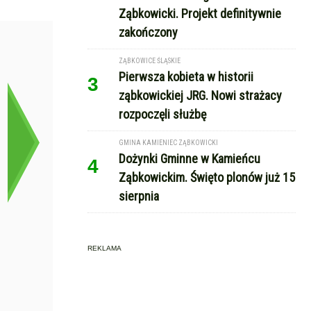
Ząbkowicki. Projekt definitywnie
zakończony
ZĄBKOWICE ŚLĄSKIE
Pierwsza kobieta w historii
3
ząbkowickiej JRG. Nowi strażacy
rozpoczęli służbę
GMINA KAMIENIEC ZĄBKOWICKI
Dożynki Gminne w Kamieńcu
4
Ząbkowickim. Święto plonów już 15
sierpnia
REKLAMA