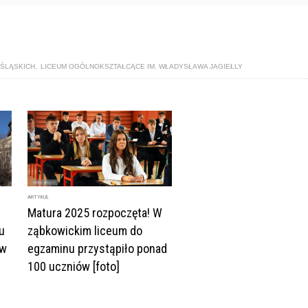
 ŚLĄSKICH
,
LICEUM OGÓLNOKSZTAŁCĄCE IM. WŁADYSŁAWA JAGIEŁLY
ARTYKUŁ
Matura 2025 rozpoczęta! W
u
ząbkowickim liceum do
 w
egzaminu przystąpiło ponad
100 uczniów [foto]