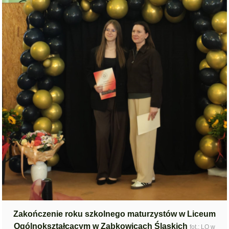
Zakończenie roku szkolnego maturzystów w Liceum
Ogólnokształcącym w Ząbkowicach Śląskich
fot.: LO w