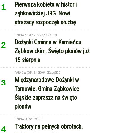
Pierwsza kobieta w historii
1
ząbkowickiej JRG. Nowi
strażacy rozpoczęli służbę
GMINA KAMIENIEC ZĄBKOWICKI
Dożynki Gminne w Kamieńcu
2
Ząbkowickim. Święto plonów już
15 sierpnia
TARNÓW (GM. ZĄBKOWICE ŚLĄSKIE)
Międzynarodowe Dożynki w
3
Tarnowie. Gmina Ząbkowice
Śląskie zaprasza na święto
plonów
GMINA STOSZOWICE
Traktory na pełnych obrotach,
4