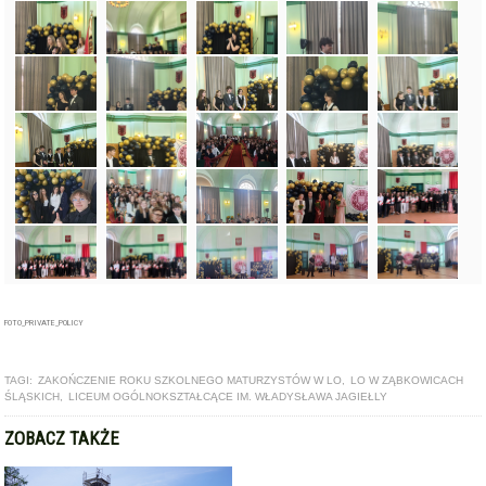
FOTO_PRIVATE_POLICY
TAGI:
ZAKOŃCZENIE ROKU SZKOLNEGO MATURZYSTÓW W LO
,
LO W ZĄBKOWICACH
ŚLĄSKICH
,
LICEUM OGÓLNOKSZTAŁCĄCE IM. WŁADYSŁAWA JAGIEŁLY
ZOBACZ TAKŻE