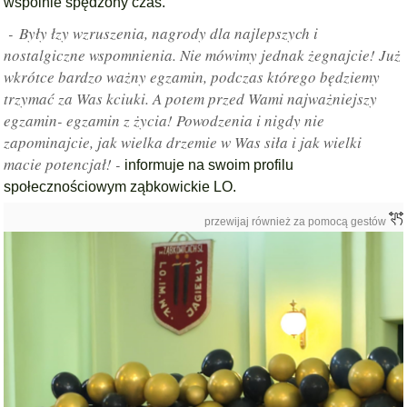
wspólnie spędzony czas.
- Były łzy wzruszenia, nagrody dla najlepszych i
nostalgiczne wspomnienia. Nie mówimy jednak żegnajcie! Już
wkrótce bardzo ważny egzamin, podczas którego będziemy
trzymać za Was kciuki. A potem przed Wami najważniejszy
egzamin- egzamin z życia! Powodzenia i nigdy nie
zapominajcie, jak wielka drzemie w Was siła i jak wielki
macie potencjał! -
informuje na swoim profilu
społecznościowym ząbkowickie LO.
przewijaj również za pomocą gestów