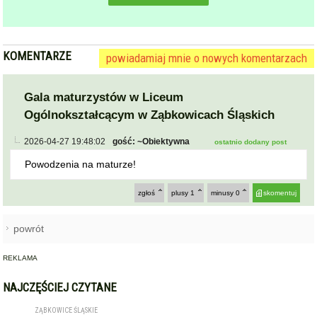
KOMENTARZE
powiadamiaj mnie o nowych komentarzach
Gala maturzystów w Liceum
Ogólnokształcącym w Ząbkowicach Śląskich
2026-04-27 19:48:02
gość: ~Obiektywna
ostatnio dodany post
Powodzenia na maturze!
zgłoś
plusy
1
minusy
0
skomentuj
powrót
REKLAMA
NAJCZĘŚCIEJ CZYTANE
ZĄBKOWICE ŚLĄSKIE