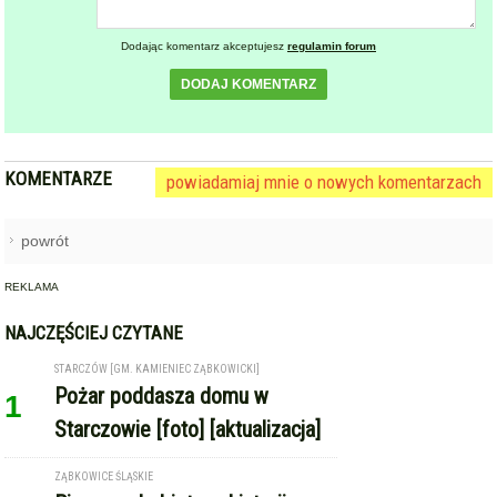
Dodając komentarz akceptujesz
regulamin forum
DODAJ KOMENTARZ
KOMENTARZE
powiadamiaj mnie o nowych komentarzach
powrót
REKLAMA
NAJCZĘŚCIEJ CZYTANE
STARCZÓW [GM. KAMIENIEC ZĄBKOWICKI]
Pożar poddasza domu w
1
Starczowie [foto] [aktualizacja]
ZĄBKOWICE ŚLĄSKIE