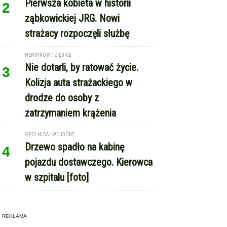
Pierwsza kobieta w historii
2
ząbkowickiej JRG. Nowi
strażacy rozpoczęli służbę
HENRYKÓW / ZIĘBICE
Nie dotarli, by ratować życie.
3
Kolizja auta strażackiego w
drodze do osoby z
zatrzymaniem krążenia
OPOLNICA - WOJBÓRZ
Drzewo spadło na kabinę
4
pojazdu dostawczego. Kierowca
w szpitalu [foto]
REKLAMA