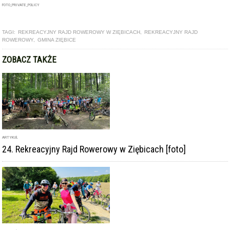
FOTO_PRIVATE_POLICY
TAGI:
REKREACYJNY RAJD ROWEROWY W ZIĘBICACH
,
REKREACYJNY RAJD
ROWEROWY
,
GMINA ZIĘBICE
ZOBACZ TAKŻE
ARTYKUŁ
24. Rekreacyjny Rajd Rowerowy w Ziębicach [foto]