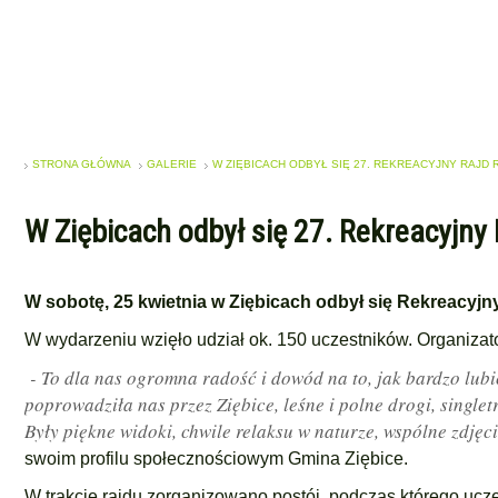
STRONA GŁÓWNA
GALERIE
W ZIĘBICACH ODBYŁ SIĘ 27. REKREACYJNY RAJ
W Ziębicach odbył się 27. Rekreacyjn
W sobotę, 25 kwietnia w Ziębicach odbył się Rekreacyj
W wydarzeniu wzięło udział ok. 150 uczestników. Organizato
- To dla nas ogromna radość i dowód na to, jak bardzo lub
poprowadziła nas przez Ziębice, leśne i polne drogi, single
Były piękne widoki, chwile relaksu w naturze, wspólne zdjęc
swoim profilu społecznościowym Gmina Ziębice.
W trakcie rajdu zorganizowano postój, podczas którego uczes