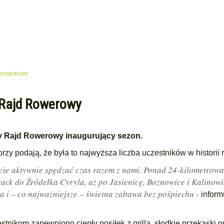
D ROWEROWY
y Rajd Rowerowy
ny Rajd Rowerowy inaugurujący sezon.
rzy podają, że była to najwyższa liczba uczestników w historii 
icie aktywnie spędzać czas razem z nami. Ponad 24-kilometrowa
track do Źródełka Cyryla, aż po Jasienicę, Bożnowice i Kalinow
ia i – co najważniejsze – świetna zabawa bez pośpiechu -
inform
tnikom zapewniono ciepły posiłek z grilla, słodkie przekąski o