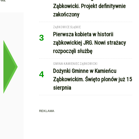
Ząbkowicki. Projekt definitywnie
zakończony
ZĄBKOWICE ŚLĄSKIE
Pierwsza kobieta w historii
3
ząbkowickiej JRG. Nowi strażacy
rozpoczęli służbę
GMINA KAMIENIEC ZĄBKOWICKI
Dożynki Gminne w Kamieńcu
4
Ząbkowickim. Święto plonów już 15
sierpnia
REKLAMA