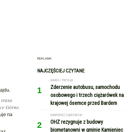
REKLAMA
NAJCZĘŚCIEJ CZYTANE
BARDO / PRZYŁĘK
Zderzenie autobusu, samochodu
1
rajdu.
osobowego i trzech ciężarówek na
 trasa
krajowej ósemce przed Bardem
ice Górne.
uje na
KAMIENIEC ZĄBKOWICKI
OHZ rezygnuje z budowy
2
biometanowni w gminie Kamieniec
raz