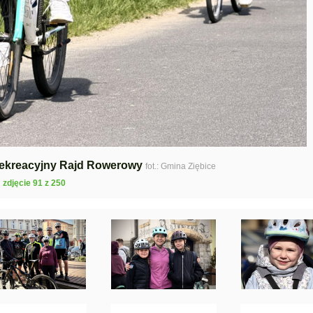
 Rekreacyjny Rajd Rowerowy
fot.: Gmina Ziębice
zdjęcie 91 z 250