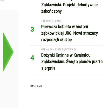
Ząbkowicki. Projekt definitywnie
zakończony
ZĄBKOWICE ŚLĄSKIE
Pierwsza kobieta w historii
3
ząbkowickiej JRG. Nowi strażacy
rozpoczęli służbę
GMINA KAMIENIEC ZĄBKOWICKI
Dożynki Gminne w Kamieńcu
4
Ząbkowickim. Święto plonów już 15
sierpnia
REKLAMA