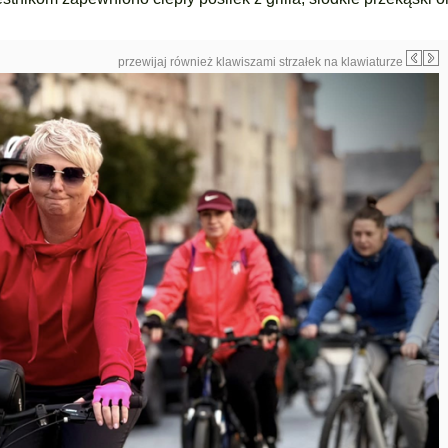
przewijaj również klawiszami strzałek na klawiaturze