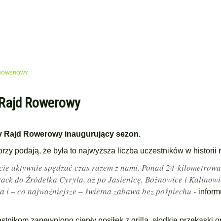
D ROWEROWY
y Rajd Rowerowy
ny Rajd Rowerowy inaugurujący sezon.
rzy podają, że była to najwyższa liczba uczestników w historii 
icie aktywnie spędzać czas razem z nami. Ponad 24-kilometrowa
track do Źródełka Cyryla, aż po Jasienicę, Bożnowice i Kalinow
ia i – co najważniejsze – świetna zabawa bez pośpiechu -
inform
tnikom zapewniono ciepły posiłek z grilla, słodkie przekąski o