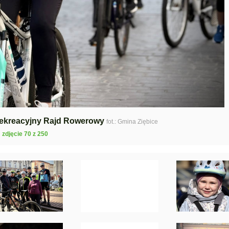
 Rekreacyjny Rajd Rowerowy
fot.: Gmina Ziębice
zdjęcie 70 z 250