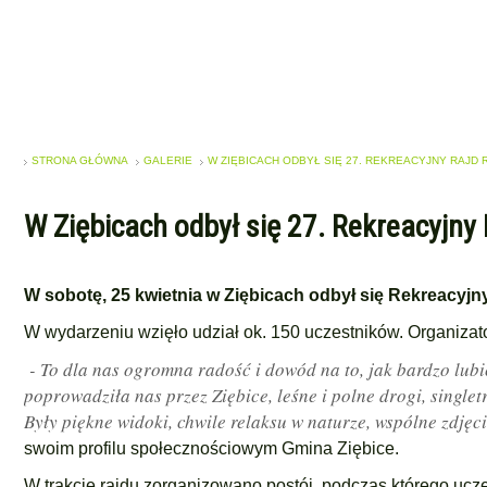
STRONA GŁÓWNA
GALERIE
W ZIĘBICACH ODBYŁ SIĘ 27. REKREACYJNY RAJ
W Ziębicach odbył się 27. Rekreacyjn
W sobotę, 25 kwietnia w Ziębicach odbył się Rekreacyj
W wydarzeniu wzięło udział ok. 150 uczestników. Organizato
- To dla nas ogromna radość i dowód na to, jak bardzo lub
poprowadziła nas przez Ziębice, leśne i polne drogi, single
Były piękne widoki, chwile relaksu w naturze, wspólne zdjęc
swoim profilu społecznościowym Gmina Ziębice.
W trakcie rajdu zorganizowano postój, podczas którego uczes