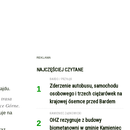
REKLAMA
NAJCZĘŚCIEJ CZYTANE
BARDO / PRZYŁĘK
Zderzenie autobusu, samochodu
1
rajdu.
osobowego i trzech ciężarówek na
 trasa
krajowej ósemce przed Bardem
ice Górne.
uje na
KAMIENIEC ZĄBKOWICKI
OHZ rezygnuje z budowy
2
biometanowni w gminie Kamieniec
raz