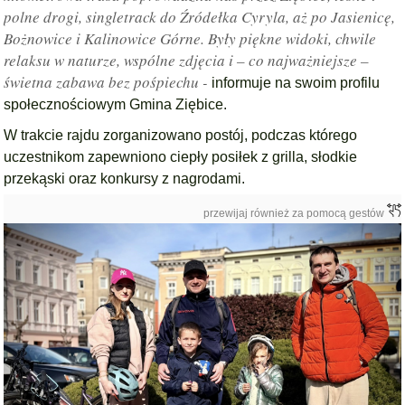
polne drogi, singletrack do Źródełka Cyryla, aż po Jasienicę,
Bożnowice i Kalinowice Górne. Były piękne widoki, chwile
relaksu w naturze, wspólne zdjęcia i – co najważniejsze –
świetna zabawa bez pośpiechu -
informuje na swoim profilu
społecznościowym Gmina Ziębice.
W trakcie rajdu zorganizowano postój, podczas którego
uczestnikom zapewniono ciepły posiłek z grilla, słodkie
przekąski oraz konkursy z nagrodami.
przewijaj również za pomocą gestów