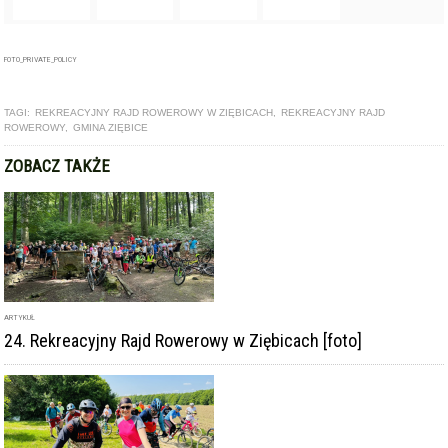
FOTO_PRIVATE_POLICY
TAGI:
REKREACYJNY RAJD ROWEROWY W ZIĘBICACH
,
REKREACYJNY RAJD
ROWEROWY
,
GMINA ZIĘBICE
ZOBACZ TAKŻE
ARTYKUŁ
24. Rekreacyjny Rajd Rowerowy w Ziębicach [foto]