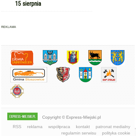
Dożynki Gminne w Kamieńcu
4
Ząbkowickim. Święto plonów już
15 sierpnia
REKLAMA
Copyright © Express-Miejski.pl