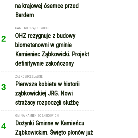
Zderzenie autobusu, samochodu
1
osobowego i trzech ciężarówek
na krajowej ósemce przed
Bardem
KAMIENIEC ZĄBKOWICKI
OHZ rezygnuje z budowy
2
biometanowni w gminie
Kamieniec Ząbkowicki. Projekt
definitywnie zakończony
ZĄBKOWICE ŚLĄSKIE
Pierwsza kobieta w historii
3
ząbkowickiej JRG. Nowi
strażacy rozpoczęli służbę
GMINA KAMIENIEC ZĄBKOWICKI