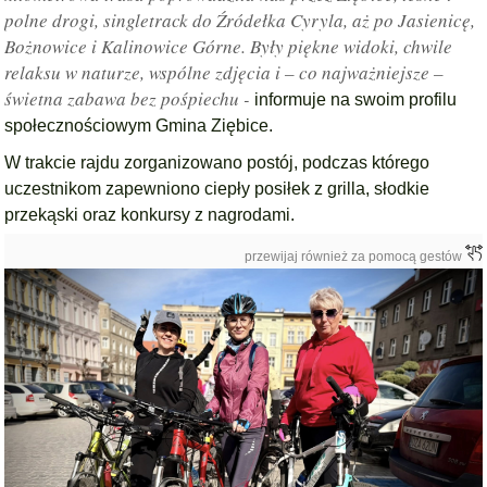
polne drogi, singletrack do Źródełka Cyryla, aż po Jasienicę,
Bożnowice i Kalinowice Górne. Były piękne widoki, chwile
relaksu w naturze, wspólne zdjęcia i – co najważniejsze –
świetna zabawa bez pośpiechu -
informuje na swoim profilu
społecznościowym Gmina Ziębice.
W trakcie rajdu zorganizowano postój, podczas którego
uczestnikom zapewniono ciepły posiłek z grilla, słodkie
przekąski oraz konkursy z nagrodami.
przewijaj również za pomocą gestów