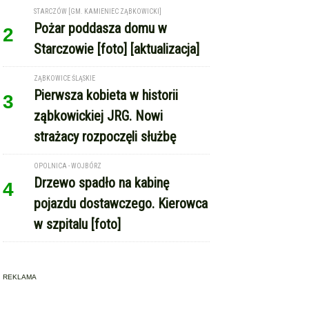
STARCZÓW [GM. KAMIENIEC ZĄBKOWICKI]
Pożar poddasza domu w
2
Starczowie [foto] [aktualizacja]
ZĄBKOWICE ŚLĄSKIE
Pierwsza kobieta w historii
3
ząbkowickiej JRG. Nowi
strażacy rozpoczęli służbę
OPOLNICA - WOJBÓRZ
Drzewo spadło na kabinę
4
pojazdu dostawczego. Kierowca
w szpitalu [foto]
REKLAMA