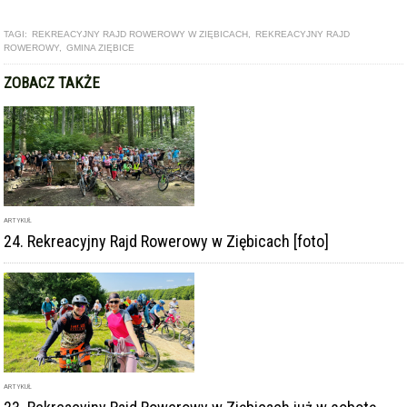
TAGI:
REKREACYJNY RAJD ROWEROWY W ZIĘBICACH
,
REKREACYJNY RAJD
ROWEROWY
,
GMINA ZIĘBICE
ZOBACZ TAKŻE
ARTYKUŁ
24. Rekreacyjny Rajd Rowerowy w Ziębicach [foto]
ARTYKUŁ