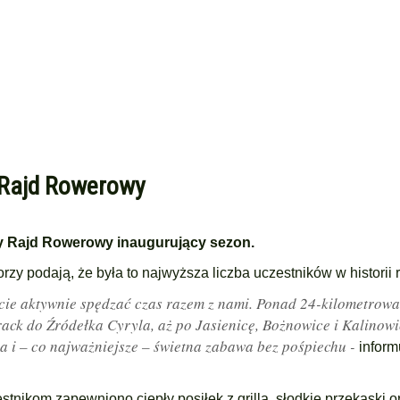
y Rajd Rowerowy
ny Rajd Rowerowy inaugurujący sezon.
rzy podają, że była to najwyższa liczba uczestników w historii 
icie aktywnie spędzać czas razem z nami. Ponad 24-kilometrowa
track do Źródełka Cyryla, aż po Jasienicę, Bożnowice i Kalinow
ia i – co najważniejsze – świetna zabawa bez pośpiechu -
inform
tnikom zapewniono ciepły posiłek z grilla, słodkie przekąski o