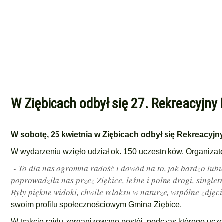
W Ziębicach odbył się 27. Rekreacyjn
W sobotę, 25 kwietnia w Ziębicach odbył się Rekreacyj
W wydarzeniu wzięło udział ok. 150 uczestników. Organizato
- To dla nas ogromna radość i dowód na to, jak bardzo lub
poprowadziła nas przez Ziębice, leśne i polne drogi, single
Były piękne widoki, chwile relaksu w naturze, wspólne zdjęc
swoim profilu społecznościowym Gmina Ziębice.
W trakcie rajdu zorganizowano postój, podczas którego uczes