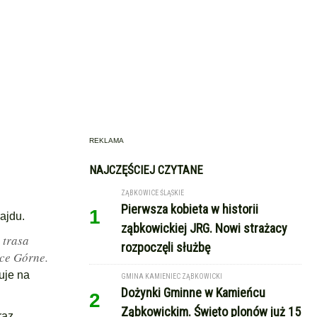
REKLAMA
NAJCZĘŚCIEJ CZYTANE
ZĄBKOWICE ŚLĄSKIE
Pierwsza kobieta w historii
1
rajdu.
ząbkowickiej JRG. Nowi strażacy
 trasa
rozpoczęli służbę
ice Górne.
uje na
GMINA KAMIENIEC ZĄBKOWICKI
Dożynki Gminne w Kamieńcu
2
Ząbkowickim. Święto plonów już 15
raz