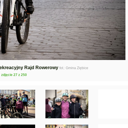
 Rekreacyjny Rajd Rowerowy
fot.: Gmina Ziębice
zdjęcie 27 z 250