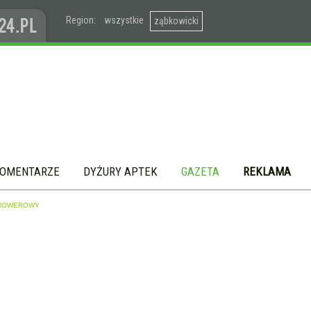
Region:
wszystkie
ząbkowicki
OMENTARZE
DYŻURY APTEK
GAZETA
REKLAMA
D ROWEROWY