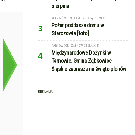
sierpnia
STARCZÓW [GM. KAMIENIEC ZĄBKOWICKI]
Pożar poddasza domu w
3
Starczowie [foto]
TARNÓW (GM. ZĄBKOWICE ŚLĄSKIE)
Międzynarodowe Dożynki w
4
Tarnowie. Gmina Ząbkowice
Śląskie zaprasza na święto plonów
REKLAMA