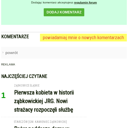
DODAJ KOMENTARZ
KOMENTARZE
powiadamiaj mnie o nowych komentarzach
powrót
REKLAMA
NAJCZĘŚCIEJ CZYTANE
ZĄBKOWICE ŚLĄSKIE
Pierwsza kobieta w historii
1
ząbkowickiej JRG. Nowi
strażacy rozpoczęli służbę
STARCZÓW [GM. KAMIENIEC ZĄBKOWICKI]
Pożar poddasza domu w
2