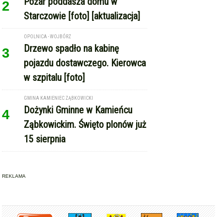
Starczowie [foto] [aktualizacja]
OPOLNICA - WOJBÓRZ
Drzewo spadło na kabinę
3
pojazdu dostawczego. Kierowca
w szpitalu [foto]
GMINA KAMIENIEC ZĄBKOWICKI
Dożynki Gminne w Kamieńcu
4
Ząbkowickim. Święto plonów już
15 sierpnia
REKLAMA