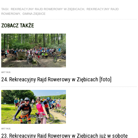
TAGI:
REKREACYJNY RAJD ROWEROWY W ZIĘBICACH
,
REKREACYJNY RAJD
ROWEROWY
,
GMINA ZIĘBICE
ZOBACZ TAKŻE
ARTYKUŁ
24. Rekreacyjny Rajd Rowerowy w Ziębicach [foto]
ARTYKUŁ
23. Rekreacyjny Rajd Rowerowy w Ziębicach już w sobotę