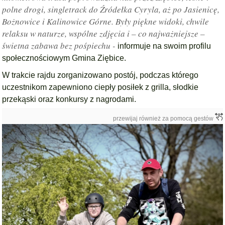
polne drogi, singletrack do Źródełka Cyryla, aż po Jasienicę,
Bożnowice i Kalinowice Górne. Były piękne widoki, chwile
relaksu w naturze, wspólne zdjęcia i – co najważniejsze –
świetna zabawa bez pośpiechu -
informuje na swoim profilu
społecznościowym Gmina Ziębice.
W trakcie rajdu zorganizowano postój, podczas którego
uczestnikom zapewniono ciepły posiłek z grilla, słodkie
przekąski oraz konkursy z nagrodami.
przewijaj również za pomocą gestów