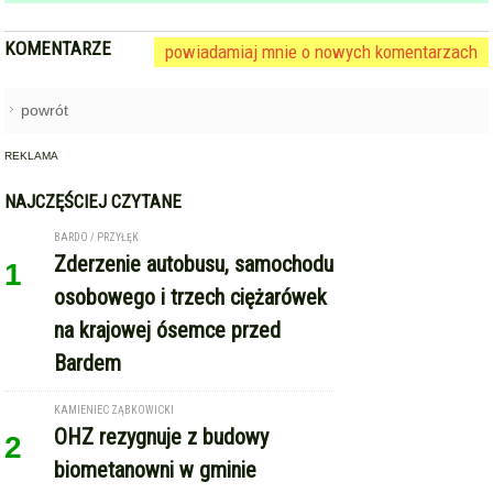
DODAJ KOMENTARZ
KOMENTARZE
powiadamiaj mnie o nowych komentarzach
powrót
REKLAMA
NAJCZĘŚCIEJ CZYTANE
BARDO / PRZYŁĘK
Zderzenie autobusu, samochodu
1
osobowego i trzech ciężarówek
na krajowej ósemce przed
Bardem
KAMIENIEC ZĄBKOWICKI