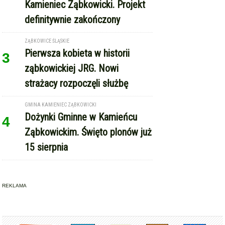
OHZ rezygnuje z budowy
2
biometanowni w gminie
Kamieniec Ząbkowicki. Projekt
definitywnie zakończony
ZĄBKOWICE ŚLĄSKIE
Pierwsza kobieta w historii
3
ząbkowickiej JRG. Nowi
strażacy rozpoczęli służbę
GMINA KAMIENIEC ZĄBKOWICKI
Dożynki Gminne w Kamieńcu
4
Ząbkowickim. Święto plonów już
15 sierpnia
REKLAMA