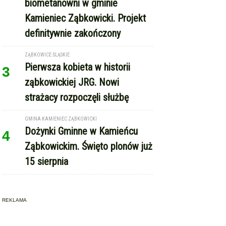
biometanowni w gminie
Kamieniec Ząbkowicki. Projekt
definitywnie zakończony
ZĄBKOWICE ŚLĄSKIE
Pierwsza kobieta w historii
3
ząbkowickiej JRG. Nowi
strażacy rozpoczęli służbę
GMINA KAMIENIEC ZĄBKOWICKI
Dożynki Gminne w Kamieńcu
4
Ząbkowickim. Święto plonów już
15 sierpnia
REKLAMA