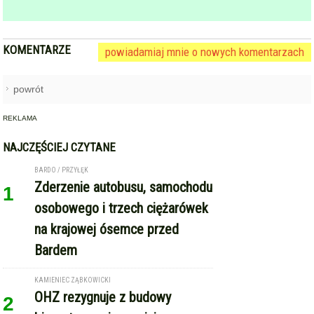
KOMENTARZE
powiadamiaj mnie o nowych komentarzach
powrót
REKLAMA
NAJCZĘŚCIEJ CZYTANE
BARDO / PRZYŁĘK
Zderzenie autobusu, samochodu
1
osobowego i trzech ciężarówek
na krajowej ósemce przed
Bardem
KAMIENIEC ZĄBKOWICKI
OHZ rezygnuje z budowy
2