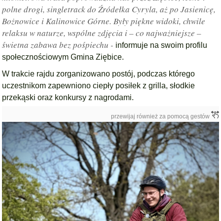
polne drogi, singletrack do Źródełka Cyryla, aż po Jasienicę,
Bożnowice i Kalinowice Górne. Były piękne widoki, chwile
relaksu w naturze, wspólne zdjęcia i – co najważniejsze –
świetna zabawa bez pośpiechu -
informuje na swoim profilu
społecznościowym Gmina Ziębice.
W trakcie rajdu zorganizowano postój, podczas którego
uczestnikom zapewniono ciepły posiłek z grilla, słodkie
przekąski oraz konkursy z nagrodami.
przewijaj również za pomocą gestów