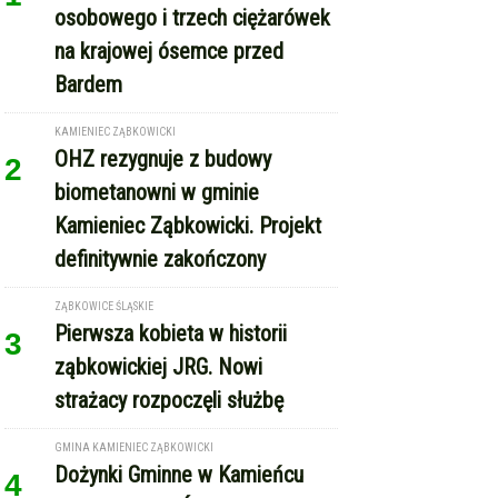
na krajowej ósemce przed
Bardem
KAMIENIEC ZĄBKOWICKI
OHZ rezygnuje z budowy
2
biometanowni w gminie
Kamieniec Ząbkowicki. Projekt
definitywnie zakończony
ZĄBKOWICE ŚLĄSKIE
Pierwsza kobieta w historii
3
ząbkowickiej JRG. Nowi
strażacy rozpoczęli służbę
GMINA KAMIENIEC ZĄBKOWICKI
Dożynki Gminne w Kamieńcu
4
Ząbkowickim. Święto plonów już