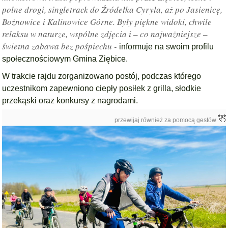
polne drogi, singletrack do Źródełka Cyryla, aż po Jasienicę,
Bożnowice i Kalinowice Górne. Były piękne widoki, chwile
relaksu w naturze, wspólne zdjęcia i – co najważniejsze –
świetna zabawa bez pośpiechu -
informuje na swoim profilu
społecznościowym Gmina Ziębice.
W trakcie rajdu zorganizowano postój, podczas którego
uczestnikom zapewniono ciepły posiłek z grilla, słodkie
przekąski oraz konkursy z nagrodami.
przewijaj również za pomocą gestów