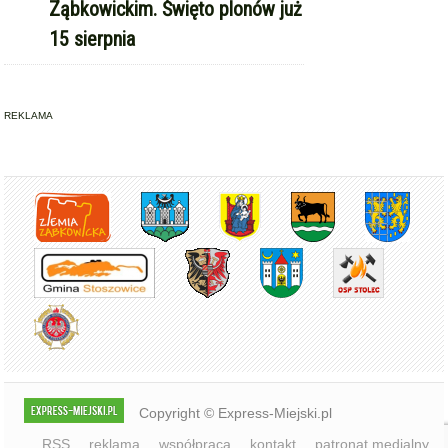
15 sierpnia
REKLAMA
Copyright © Express-Miejski.pl
RSS
reklama
współpraca
kontakt
patronat medialny
regulamin serwisu
polityka cookie