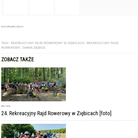
FOTO_PRIVATE_POLICY
TAGI:
REKREACYJNY RAJD ROWEROWY W ZIĘBICACH
,
REKREACYJNY RAJD
ROWEROWY
,
GMINA ZIĘBICE
ZOBACZ TAKŻE
ARTYKUŁ
24. Rekreacyjny Rajd Rowerowy w Ziębicach [foto]