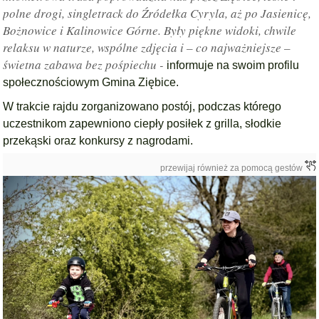
polne drogi, singletrack do Źródełka Cyryla, aż po Jasienicę,
Bożnowice i Kalinowice Górne. Były piękne widoki, chwile
relaksu w naturze, wspólne zdjęcia i – co najważniejsze –
świetna zabawa bez pośpiechu -
informuje na swoim profilu
społecznościowym Gmina Ziębice.
W trakcie rajdu zorganizowano postój, podczas którego
uczestnikom zapewniono ciepły posiłek z grilla, słodkie
przekąski oraz konkursy z nagrodami.
przewijaj również za pomocą gestów