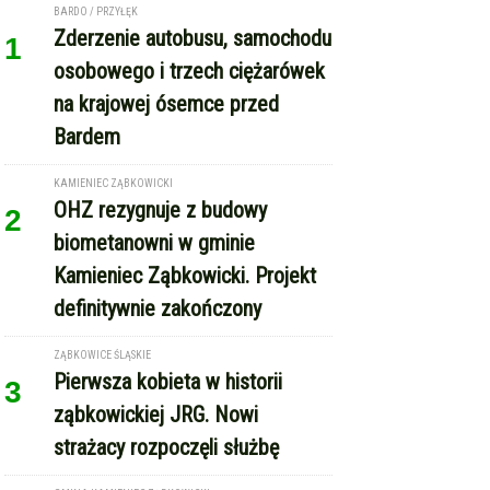
Zderzenie autobusu, samochodu
1
osobowego i trzech ciężarówek
na krajowej ósemce przed
Bardem
KAMIENIEC ZĄBKOWICKI
OHZ rezygnuje z budowy
2
biometanowni w gminie
Kamieniec Ząbkowicki. Projekt
definitywnie zakończony
ZĄBKOWICE ŚLĄSKIE
Pierwsza kobieta w historii
3
ząbkowickiej JRG. Nowi
strażacy rozpoczęli służbę
GMINA KAMIENIEC ZĄBKOWICKI