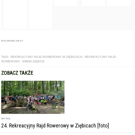
FOTO_PRIVATE_POLICY
TAGI:
REKREACYJNY RAJD ROWEROWY W ZIĘBICACH
,
REKREACYJNY RAJD
ROWEROWY
,
GMINA ZIĘBICE
ZOBACZ TAKŻE
ARTYKUŁ
24. Rekreacyjny Rajd Rowerowy w Ziębicach [foto]