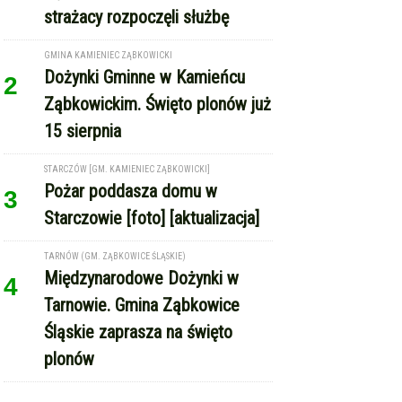
GMINA KAMIENIEC ZĄBKOWICKI
Dożynki Gminne w Kamieńcu
2
Ząbkowickim. Święto plonów już
15 sierpnia
STARCZÓW [GM. KAMIENIEC ZĄBKOWICKI]
Pożar poddasza domu w
3
Starczowie [foto] [aktualizacja]
TARNÓW (GM. ZĄBKOWICE ŚLĄSKIE)
Międzynarodowe Dożynki w
4
Tarnowie. Gmina Ząbkowice
Śląskie zaprasza na święto
plonów