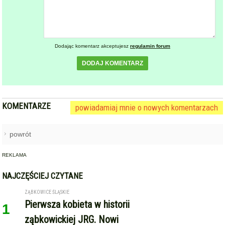
Dodając komentarz akceptujesz
regulamin forum
DODAJ KOMENTARZ
KOMENTARZE
powiadamiaj mnie o nowych komentarzach
powrót
REKLAMA
NAJCZĘŚCIEJ CZYTANE
ZĄBKOWICE ŚLĄSKIE
Pierwsza kobieta w historii
1
ząbkowickiej JRG. Nowi
strażacy rozpoczęli służbę