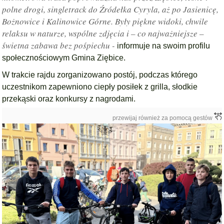
polne drogi, singletrack do Źródełka Cyryla, aż po Jasienicę,
Bożnowice i Kalinowice Górne. Były piękne widoki, chwile
relaksu w naturze, wspólne zdjęcia i – co najważniejsze –
świetna zabawa bez pośpiechu -
informuje na swoim profilu
społecznościowym Gmina Ziębice.
W trakcie rajdu zorganizowano postój, podczas którego
uczestnikom zapewniono ciepły posiłek z grilla, słodkie
przekąski oraz konkursy z nagrodami.
przewijaj również za pomocą gestów