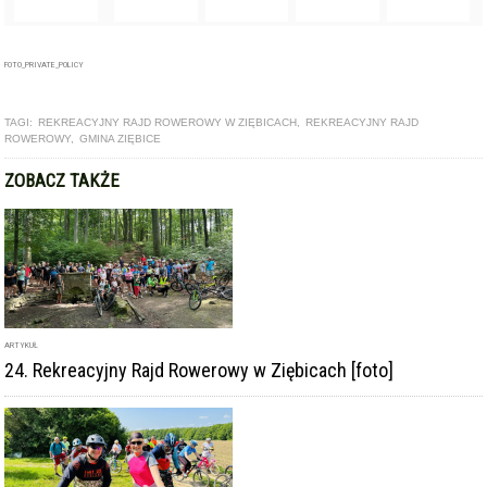
FOTO_PRIVATE_POLICY
TAGI:
REKREACYJNY RAJD ROWEROWY W ZIĘBICACH
,
REKREACYJNY RAJD
ROWEROWY
,
GMINA ZIĘBICE
ZOBACZ TAKŻE
ARTYKUŁ
24. Rekreacyjny Rajd Rowerowy w Ziębicach [foto]