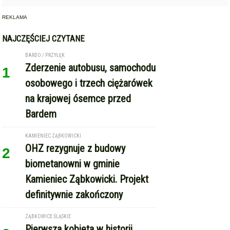
REKLAMA
NAJCZĘŚCIEJ CZYTANE
BARDO / PRZYŁĘK
Zderzenie autobusu, samochodu
1
osobowego i trzech ciężarówek
na krajowej ósemce przed
Bardem
KAMIENIEC ZĄBKOWICKI
OHZ rezygnuje z budowy
2
biometanowni w gminie
Kamieniec Ząbkowicki. Projekt
definitywnie zakończony
ZĄBKOWICE ŚLĄSKIE
Pierwsza kobieta w historii