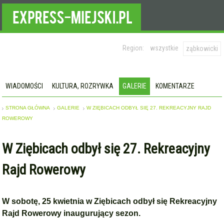
Region:
wszystkie
ząbkowicki
WIADOMOŚCI
KULTURA, ROZRYWKA
GALERIE
KOMENTARZE
STRONA GŁÓWNA
GALERIE
W ZIĘBICACH ODBYŁ SIĘ 27. REKREACYJNY RAJD
ROWEROWY
W Ziębicach odbył się 27. Rekreacyjny
Rajd Rowerowy
W sobotę, 25 kwietnia w Ziębicach odbył się Rekreacyjny
Rajd Rowerowy inaugurujący sezon.