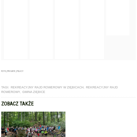
FOTO_PRIVATE_POLICY
TAGI:
REKREACYJNY RAJD ROWEROWY W ZIĘBICACH
,
REKREACYJNY RAJD
ROWEROWY
,
GMINA ZIĘBICE
ZOBACZ TAKŻE