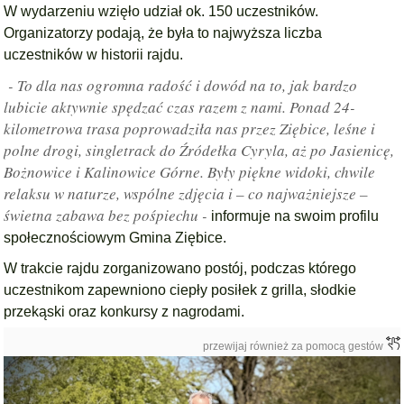
W wydarzeniu wzięło udział ok. 150 uczestników.
Organizatorzy podają, że była to najwyższa liczba
uczestników w historii rajdu.
- To dla nas ogromna radość i dowód na to, jak bardzo
lubicie aktywnie spędzać czas razem z nami. Ponad 24-
kilometrowa trasa poprowadziła nas przez Ziębice, leśne i
polne drogi, singletrack do Źródełka Cyryla, aż po Jasienicę,
Bożnowice i Kalinowice Górne. Były piękne widoki, chwile
relaksu w naturze, wspólne zdjęcia i – co najważniejsze –
świetna zabawa bez pośpiechu -
informuje na swoim profilu
społecznościowym Gmina Ziębice.
W trakcie rajdu zorganizowano postój, podczas którego
uczestnikom zapewniono ciepły posiłek z grilla, słodkie
przekąski oraz konkursy z nagrodami.
przewijaj również za pomocą gestów