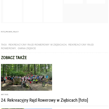
FOTO_PRIVATE_POLICY
TAGI:
REKREACYJNY RAJD ROWEROWY W ZIĘBICACH
,
REKREACYJNY RAJD
ROWEROWY
,
GMINA ZIĘBICE
ZOBACZ TAKŻE
ARTYKUŁ
24. Rekreacyjny Rajd Rowerowy w Ziębicach [foto]