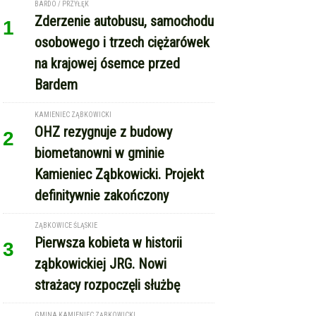
BARDO / PRZYŁĘK
Zderzenie autobusu, samochodu
1
osobowego i trzech ciężarówek
na krajowej ósemce przed
Bardem
KAMIENIEC ZĄBKOWICKI
OHZ rezygnuje z budowy
2
biometanowni w gminie
Kamieniec Ząbkowicki. Projekt
definitywnie zakończony
ZĄBKOWICE ŚLĄSKIE
Pierwsza kobieta w historii
3
ząbkowickiej JRG. Nowi
strażacy rozpoczęli służbę
GMINA KAMIENIEC ZĄBKOWICKI