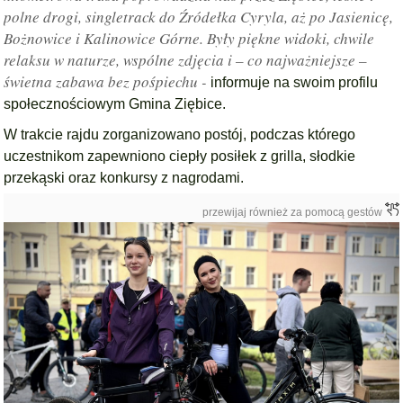
polne drogi, singletrack do Źródełka Cyryla, aż po Jasienicę,
Bożnowice i Kalinowice Górne. Były piękne widoki, chwile
relaksu w naturze, wspólne zdjęcia i – co najważniejsze –
świetna zabawa bez pośpiechu -
informuje na swoim profilu
społecznościowym Gmina Ziębice.
W trakcie rajdu zorganizowano postój, podczas którego
uczestnikom zapewniono ciepły posiłek z grilla, słodkie
przekąski oraz konkursy z nagrodami.
przewijaj również za pomocą gestów