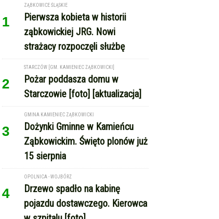
ZĄBKOWICE ŚLĄSKIE
Pierwsza kobieta w historii
1
ząbkowickiej JRG. Nowi
strażacy rozpoczęli służbę
STARCZÓW [GM. KAMIENIEC ZĄBKOWICKI]
Pożar poddasza domu w
2
Starczowie [foto] [aktualizacja]
GMINA KAMIENIEC ZĄBKOWICKI
Dożynki Gminne w Kamieńcu
3
Ząbkowickim. Święto plonów już
15 sierpnia
OPOLNICA - WOJBÓRZ
Drzewo spadło na kabinę
4
pojazdu dostawczego. Kierowca
w szpitalu [foto]