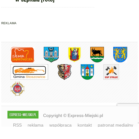
REKLAMA
Copyright © Express-Miejski.pl
RSS
reklama
współpraca
kontakt
patronat medialny
regulamin serwisu
polityka cookie