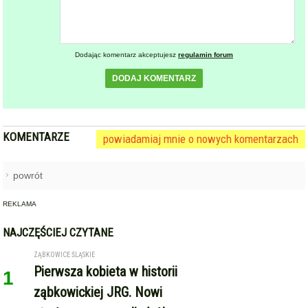
Dodając komentarz akceptujesz
regulamin forum
DODAJ KOMENTARZ
KOMENTARZE
powiadamiaj mnie o nowych komentarzach
powrót
REKLAMA
NAJCZĘŚCIEJ CZYTANE
ZĄBKOWICE ŚLĄSKIE
Pierwsza kobieta w historii
1
ząbkowickiej JRG. Nowi
strażacy rozpoczęli służbę