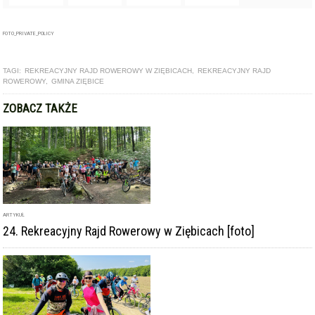
FOTO_PRIVATE_POLICY
TAGI:
REKREACYJNY RAJD ROWEROWY W ZIĘBICACH
,
REKREACYJNY RAJD
ROWEROWY
,
GMINA ZIĘBICE
ZOBACZ TAKŻE
ARTYKUŁ
24. Rekreacyjny Rajd Rowerowy w Ziębicach [foto]