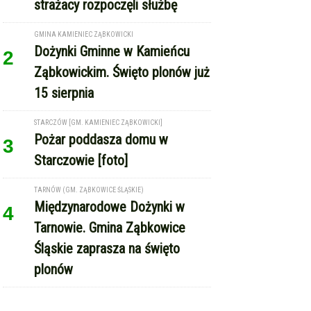
GMINA KAMIENIEC ZĄBKOWICKI
Dożynki Gminne w Kamieńcu
2
Ząbkowickim. Święto plonów już
15 sierpnia
STARCZÓW [GM. KAMIENIEC ZĄBKOWICKI]
Pożar poddasza domu w
3
Starczowie [foto]
TARNÓW (GM. ZĄBKOWICE ŚLĄSKIE)
Międzynarodowe Dożynki w
4
Tarnowie. Gmina Ząbkowice
Śląskie zaprasza na święto
plonów
REKLAMA