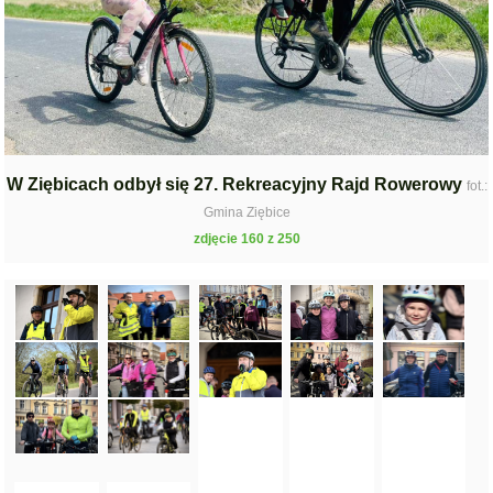
W Ziębicach odbył się 27. Rekreacyjny Rajd Rowerowy
fot.:
Gmina Ziębice
zdjęcie 160 z 250