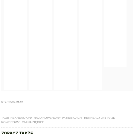
FOTO_PRIVATE_POLICY
TAGI:
REKREACYJNY RAJD ROWEROWY W ZIĘBICACH
,
REKREACYJNY RAJD
ROWEROWY
,
GMINA ZIĘBICE
ZOBACZ TAKŻE