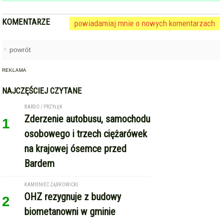
KOMENTARZE
powiadamiaj mnie o nowych komentarzach
powrót
REKLAMA
NAJCZĘŚCIEJ CZYTANE
BARDO / PRZYŁĘK
Zderzenie autobusu, samochodu
1
osobowego i trzech ciężarówek
na krajowej ósemce przed
Bardem
KAMIENIEC ZĄBKOWICKI
OHZ rezygnuje z budowy
2
biometanowni w gminie
Kamieniec Ząbkowicki. Projekt