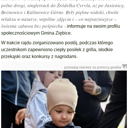
polne drogi, singletrack do Źródełka Cyryla, aż po Jasienicę,
Bożnowice i Kalinowice Górne. Były piękne widoki, chwile
relaksu w naturze, wspólne zdjęcia i – co najważniejsze –
świetna zabawa bez pośpiechu -
informuje na swoim profilu
społecznościowym Gmina Ziębice.
W trakcie rajdu zorganizowano postój, podczas którego
uczestnikom zapewniono ciepły posiłek z grilla, słodkie
przekąski oraz konkursy z nagrodami.
przewijaj również za pomocą gestów