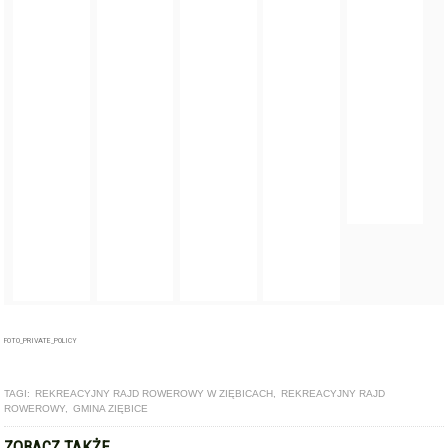
FOTO_PRIVATE_POLICY
TAGI:
REKREACYJNY RAJD ROWEROWY W ZIĘBICACH
,
REKREACYJNY RAJD
ROWEROWY
,
GMINA ZIĘBICE
ZOBACZ TAKŻE