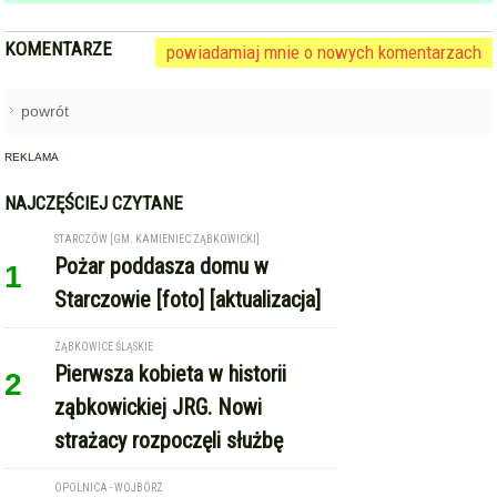
KOMENTARZE
powiadamiaj mnie o nowych komentarzach
powrót
REKLAMA
NAJCZĘŚCIEJ CZYTANE
STARCZÓW [GM. KAMIENIEC ZĄBKOWICKI]
Pożar poddasza domu w
1
Starczowie [foto] [aktualizacja]
ZĄBKOWICE ŚLĄSKIE
Pierwsza kobieta w historii
2
ząbkowickiej JRG. Nowi
strażacy rozpoczęli służbę
OPOLNICA - WOJBÓRZ