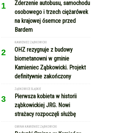
Zderzenie autobusu, samochodu
1
osobowego i trzech ciężarówek
na krajowej ósemce przed
Bardem
KAMIENIEC ZĄBKOWICKI
OHZ rezygnuje z budowy
2
biometanowni w gminie
Kamieniec Ząbkowicki. Projekt
definitywnie zakończony
ZĄBKOWICE ŚLĄSKIE
Pierwsza kobieta w historii
3
ząbkowickiej JRG. Nowi
strażacy rozpoczęli służbę
GMINA KAMIENIEC ZĄBKOWICKI