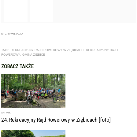
FOTO_PRIVATE_POLICY
TAGI:
REKREACYJNY RAJD ROWEROWY W ZIĘBICACH
,
REKREACYJNY RAJD
ROWEROWY
,
GMINA ZIĘBICE
ZOBACZ TAKŻE
ARTYKUŁ
24. Rekreacyjny Rajd Rowerowy w Ziębicach [foto]