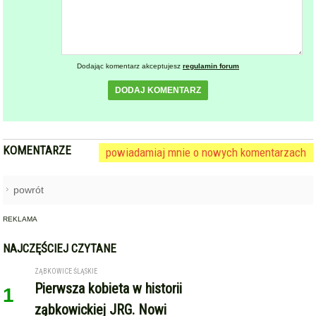
Dodając komentarz akceptujesz
regulamin forum
DODAJ KOMENTARZ
KOMENTARZE
powiadamiaj mnie o nowych komentarzach
powrót
REKLAMA
NAJCZĘŚCIEJ CZYTANE
ZĄBKOWICE ŚLĄSKIE
Pierwsza kobieta w historii
1
ząbkowickiej JRG. Nowi