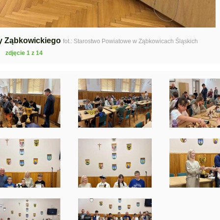
ty Ząbkowickiego
fot.: Starostwo Powiatowe w Ząbkowicach Śląskich
zdjęcie 1 z 14