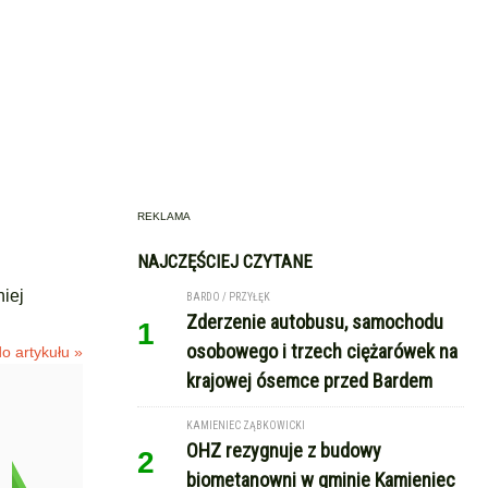
REKLAMA
NAJCZĘŚCIEJ CZYTANE
niej
BARDO / PRZYŁĘK
Zderzenie autobusu, samochodu
1
osobowego i trzech ciężarówek na
o artykułu »
krajowej ósemce przed Bardem
KAMIENIEC ZĄBKOWICKI
OHZ rezygnuje z budowy
2
biometanowni w gminie Kamieniec