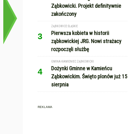
Ząbkowicki. Projekt definitywnie
zakończony
ZĄBKOWICE ŚLĄSKIE
Pierwsza kobieta w historii
3
ząbkowickiej JRG. Nowi strażacy
rozpoczęli służbę
GMINA KAMIENIEC ZĄBKOWICKI
Dożynki Gminne w Kamieńcu
4
Ząbkowickim. Święto plonów już 15
sierpnia
REKLAMA