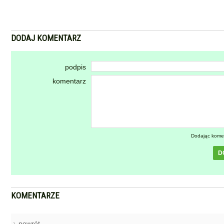
DODAJ KOMENTARZ
podpis
komentarz
Dodając kome
D
KOMENTARZE
powrót