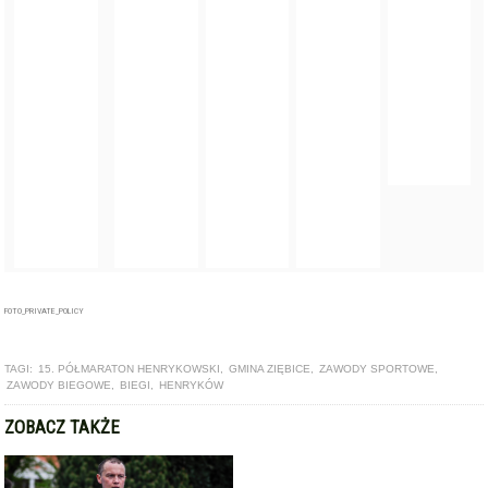
FOTO_PRIVATE_POLICY
TAGI:
15. PÓŁMARATON HENRYKOWSKI
,
GMINA ZIĘBICE
,
ZAWODY SPORTOWE
,
ZAWODY BIEGOWE
,
BIEGI
,
HENRYKÓW
ZOBACZ TAKŻE