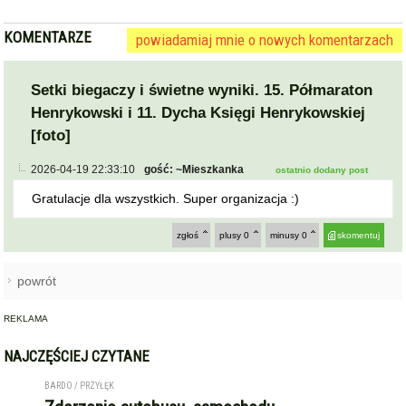
KOMENTARZE
powiadamiaj mnie o nowych komentarzach
Setki biegaczy i świetne wyniki. 15. Półmaraton
Henrykowski i 11. Dycha Księgi Henrykowskiej
[foto]
2026-04-19 22:33:10
gość: ~Mieszkanka
ostatnio dodany post
Gratulacje dla wszystkich. Super organizacja :)
zgłoś
plusy
0
minusy
0
skomentuj
powrót
REKLAMA
NAJCZĘŚCIEJ CZYTANE
BARDO / PRZYŁĘK