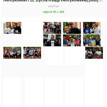
Henrykowski i 11. Dycha Księgi Henrykowskiej [foto]
fot.:
em24.pl
zdjęcie 95 z 388