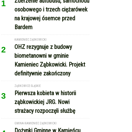
Zderzenie autobusu, samochodu
1
osobowego i trzech ciężarówek
na krajowej ósemce przed
Bardem
KAMIENIEC ZĄBKOWICKI
OHZ rezygnuje z budowy
2
biometanowni w gminie
Kamieniec Ząbkowicki. Projekt
definitywnie zakończony
ZĄBKOWICE ŚLĄSKIE
Pierwsza kobieta w historii
3
ząbkowickiej JRG. Nowi
strażacy rozpoczęli służbę
GMINA KAMIENIEC ZĄBKOWICKI
Dożynki Gminne w Kamieńcu