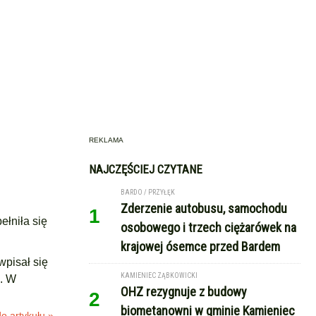
REKLAMA
NAJCZĘŚCIEJ CZYTANE
BARDO / PRZYŁĘK
Zderzenie autobusu, samochodu
1
ełniła się
osobowego i trzech ciężarówek na
krajowej ósemce przed Bardem
wpisał się
KAMIENIEC ZĄBKOWICKI
i. W
OHZ rezygnuje z budowy
2
biometanowni w gminie Kamieniec
o artykułu »