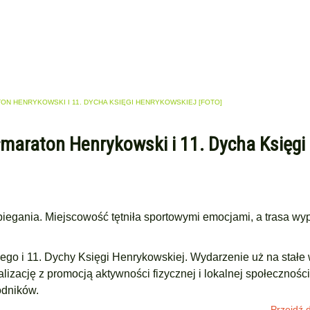
TON HENRYKOWSKI I 11. DYCHA KSIĘGI HENRYKOWSKIEJ [FOTO]
ółmaraton Henrykowski i 11. Dycha Księgi
iegania. Miejscowość tętniła sportowymi emocjami, a trasa wyp
ego i 11. Dychy Księgi Henrykowskiej. Wydarzenie uż na stałe 
izację z promocją aktywności fizycznej i lokalnej społecznośc
odników.
Przejdź d