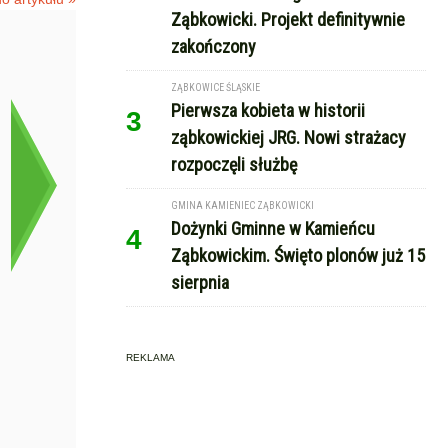
Ząbkowicki. Projekt definitywnie
zakończony
ZĄBKOWICE ŚLĄSKIE
Pierwsza kobieta w historii
3
ząbkowickiej JRG. Nowi strażacy
rozpoczęli służbę
GMINA KAMIENIEC ZĄBKOWICKI
Dożynki Gminne w Kamieńcu
4
Ząbkowickim. Święto plonów już 15
sierpnia
REKLAMA