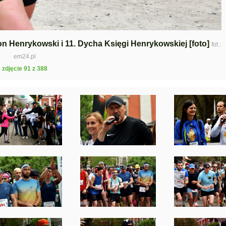
ton Henrykowski i 11. Dycha Księgi Henrykowskiej [foto]
fot.:
em24.pl
zdjęcie 91 z 388