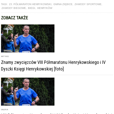
TAGI:
15. PÓŁMARATON HENRYKOWSKI
,
GMINA ZIĘBICE
,
ZAWODY SPORTOWE
,
ZAWODY BIEGOWE
,
BIEGI
,
HENRYKÓW
ZOBACZ TAKŻE
ARTYKUŁ
Znamy zwycięzców VIII Półmaratonu Henrykowskiego i IV
Dyszki Księgi Henrykowskiej [foto]
GALERIA