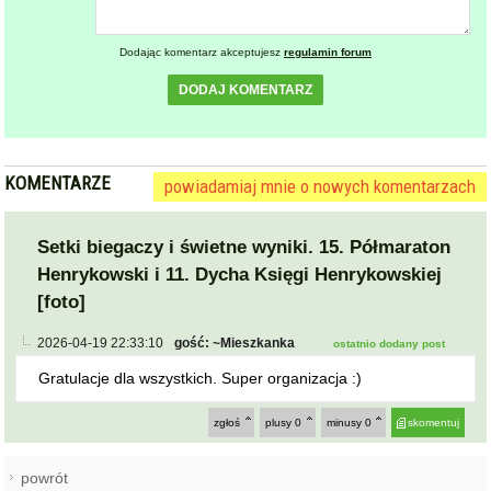
Dodając komentarz akceptujesz
regulamin forum
DODAJ KOMENTARZ
KOMENTARZE
powiadamiaj mnie o nowych komentarzach
Setki biegaczy i świetne wyniki. 15. Półmaraton
Henrykowski i 11. Dycha Księgi Henrykowskiej
[foto]
2026-04-19 22:33:10
gość: ~Mieszkanka
ostatnio dodany post
Gratulacje dla wszystkich. Super organizacja :)
zgłoś
plusy
0
minusy
0
skomentuj
powrót