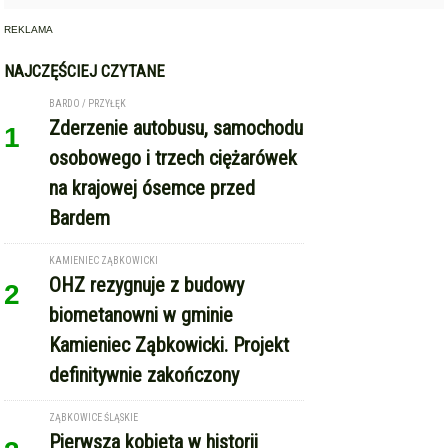
REKLAMA
NAJCZĘŚCIEJ CZYTANE
BARDO / PRZYŁĘK
Zderzenie autobusu, samochodu
1
osobowego i trzech ciężarówek
na krajowej ósemce przed
Bardem
KAMIENIEC ZĄBKOWICKI
OHZ rezygnuje z budowy
2
biometanowni w gminie
Kamieniec Ząbkowicki. Projekt
definitywnie zakończony
ZĄBKOWICE ŚLĄSKIE
Pierwsza kobieta w historii