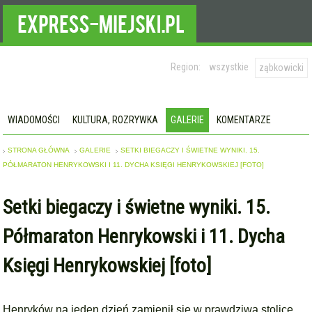
Region:
wszystkie
ząbkowicki
WIADOMOŚCI
KULTURA, ROZRYWKA
GALERIE
KOMENTARZE
STRONA GŁÓWNA
GALERIE
SETKI BIEGACZY I ŚWIETNE WYNIKI. 15.
PÓŁMARATON HENRYKOWSKI I 11. DYCHA KSIĘGI HENRYKOWSKIEJ [FOTO]
Setki biegaczy i świetne wyniki. 15.
Półmaraton Henrykowski i 11. Dycha
Księgi Henrykowskiej [foto]
Henryków na jeden dzień zamienił się w prawdziwą stolicę