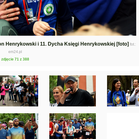
ton Henrykowski i 11. Dycha Księgi Henrykowskiej [foto]
fot.:
em24.pl
zdjęcie 71 z 388