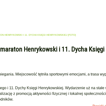
TON HENRYKOWSKI I 11. DYCHA KSIĘGI HENRYKOWSKIEJ [FOTO]
ółmaraton Henrykowski i 11. Dycha Księgi
iegania. Miejscowość tętniła sportowymi emocjami, a trasa wyp
ego i 11. Dychy Księgi Henrykowskiej. Wydarzenie uż na stałe 
izację z promocją aktywności fizycznej i lokalnej społecznośc
odników.
Przejdź d