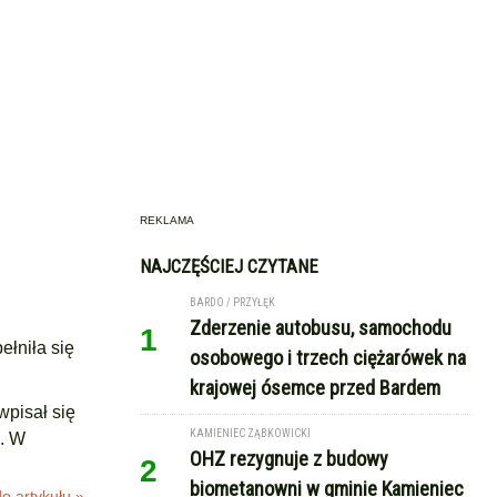
REKLAMA
NAJCZĘŚCIEJ CZYTANE
BARDO / PRZYŁĘK
Zderzenie autobusu, samochodu
1
ełniła się
osobowego i trzech ciężarówek na
krajowej ósemce przed Bardem
wpisał się
KAMIENIEC ZĄBKOWICKI
i. W
OHZ rezygnuje z budowy
2
biometanowni w gminie Kamieniec
o artykułu »