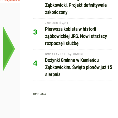
Ząbkowicki. Projekt definitywnie
zakończony
ZĄBKOWICE ŚLĄSKIE
Pierwsza kobieta w historii
3
ząbkowickiej JRG. Nowi strażacy
rozpoczęli służbę
GMINA KAMIENIEC ZĄBKOWICKI
Dożynki Gminne w Kamieńcu
4
Ząbkowickim. Święto plonów już 15
sierpnia
REKLAMA