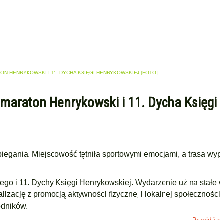
TON HENRYKOWSKI I 11. DYCHA KSIĘGI HENRYKOWSKIEJ [FOTO]
ółmaraton Henrykowski i 11. Dycha Księgi
iegania. Miejscowość tętniła sportowymi emocjami, a trasa wyp
ego i 11. Dychy Księgi Henrykowskiej. Wydarzenie uż na stałe 
izację z promocją aktywności fizycznej i lokalnej społecznośc
odników.
Przejdź d