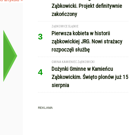
Ząbkowicki. Projekt definitywnie
zakończony
ZĄBKOWICE ŚLĄSKIE
Pierwsza kobieta w historii
3
ząbkowickiej JRG. Nowi strażacy
rozpoczęli służbę
GMINA KAMIENIEC ZĄBKOWICKI
Dożynki Gminne w Kamieńcu
4
Ząbkowickim. Święto plonów już 15
sierpnia
REKLAMA