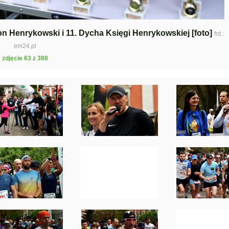
ton Henrykowski i 11. Dycha Księgi Henrykowskiej [foto]
fot.:
em24.pl
zdjęcie 63 z 388