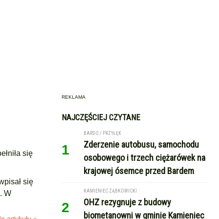
REKLAMA
NAJCZĘŚCIEJ CZYTANE
BARDO / PRZYŁĘK
Zderzenie autobusu, samochodu
1
ełniła się
osobowego i trzech ciężarówek na
krajowej ósemce przed Bardem
wpisał się
KAMIENIEC ZĄBKOWICKI
i. W
OHZ rezygnuje z budowy
2
biometanowni w gminie Kamieniec
o artykułu »